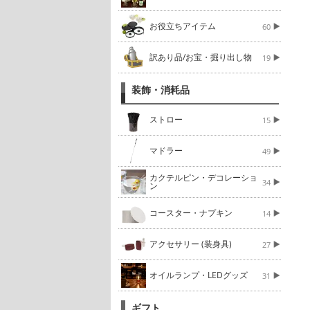
お役立ちアイテム
60
訳あり品/お宝・掘り出し物
19
装飾・消耗品
ストロー
15
マドラー
49
カクテルピン・デコレーショ
34
ン
コースター・ナプキン
14
アクセサリー (装身具)
27
オイルランプ・LEDグッズ
31
ギフト