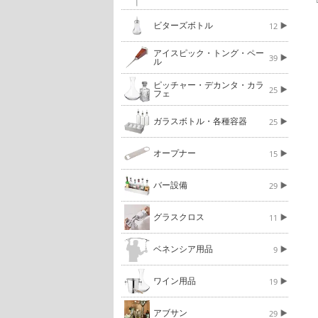
ビターズボトル
12
アイスピック・トング・ペー
39
ル
ピッチャー・デカンタ・カラ
25
フェ
ガラスボトル・各種容器
25
オープナー
15
バー設備
29
グラスクロス
11
ベネンシア用品
9
ワイン用品
19
アブサン
29