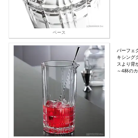
ベース
パーフェ
キシング
スより背
～4杯の