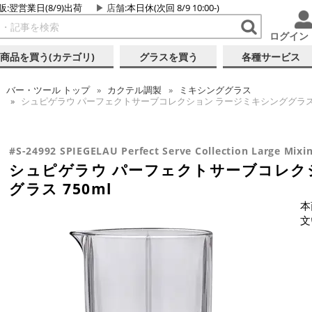
販:翌営業日(8/9)出荷
店舗
:本日休(次回 8/9 10:00-)
ログイン
商品を買う(カテゴリ)
グラスを買う
各種サービス
バー・ツール
トップ
カクテル調製
ミキシンググラス
シュピゲラウ パーフェクトサーブコレクション ラージミキシンググラス 7
#S-24992 SPIEGELAU Perfect Serve Collection Large Mixi
シュピゲラウ パーフェクトサーブコレク
グラス 750ml
本
文