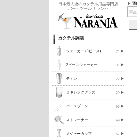
通
日本最大級のカクテル用品専門店
バー・ツール ナランハ
カクテル調製
シェーカー (3ピース)
71
2ピースシェーカー
31
ティン
22
ミキシンググラス
29
バースプーン
63
ストレーナー
49
メジャーカップ
57