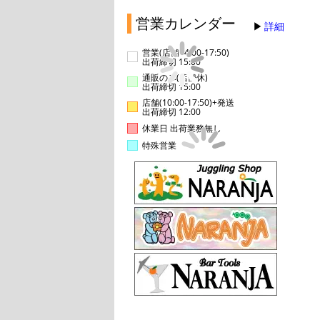
営業カレンダー
詳細
営業(店舗14:00-17:50)
出荷締切 15:00
通販のみ(店舗休)
出荷締切 15:00
店舗(10:00-17:50)+発送
出荷締切 12:00
休業日 出荷業務無し
特殊営業