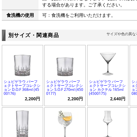
する場合があります。ご了承ください。
食洗機の使用
可：食洗機をご利用いただけます。
サイズや色の異な
別サイズ・関連商品
シュピゲラウ パーフ
シュピゲラウ パーフ
シュピゲラウ パーフ
シ
ェクトサーブコレクシ
ェクトサーブコレクシ
ェクトサーブコレクシ
ェ
ョン D.O.F 368ml (45
ョン S.O.F 270ml (450
ョン カクテル 165ml
ョン
00176)
0177)
(4500175)
08
2,200円
2,200円
2,640円