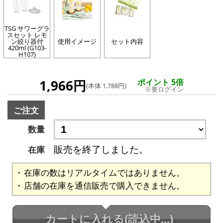
TSG サワーグラ
スセット レモ
ン絞り器付
使用イメージ
セット内容
420ml (G103-
H107)
1,966円
ポイント 5倍
(本体 1,788円)
※要ログイン
ご注文
数量
販売を終了しました。
在庫
在庫の数はリアルタイムではありません。
店舗の在庫を通信販売で購入できません。
カートに入れる
(読込中...)