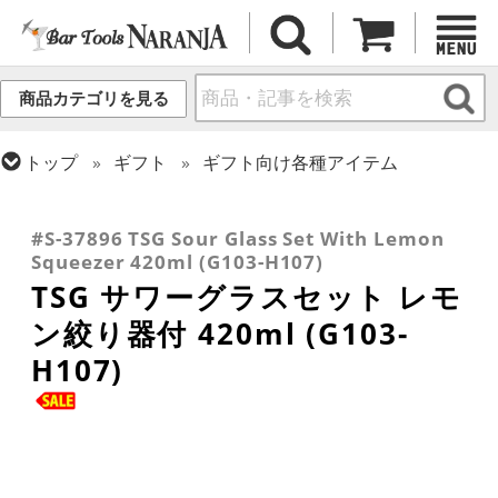
商品カテゴリを見る
トップ
ギフト
ギフト向け各種アイテム
トップ
カクテル調製
初心者向け入門キット
トップ
グラス・カップ
グラス (ブランド別)
トップ
グラス・カップ
グラス (用途・形状別)
東洋佐々木ガラス
タンブラー
#S-37896 TSG Sour Glass Set With Lemon
Squeezer 420ml (G103-H107)
TSG サワーグラスセット レモ
ン絞り器付 420ml (G103-
H107)