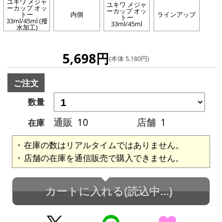
ユキワ メジャ
ユキワ メジャ
ーカップ オッ
ーカップ オッ
トー
内側
ラインアップ
トー
33ml/45ml (撥
33ml/45ml
水加工)
5,698円
(本体 5,180円)
ご注文
数量
通販
10
店舗
1
在庫
在庫の数はリアルタイムではありません。
店舗の在庫を通信販売で購入できません。
カートに入れる
(読込中...)