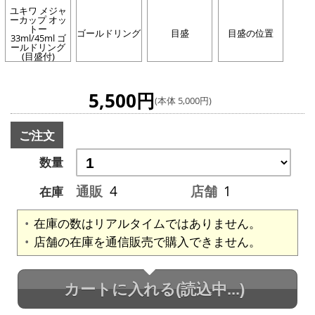
ユキワ メジャ
ーカップ オッ
トー
ゴールドリング
目盛
目盛の位置
33ml/45ml ゴ
ールドリング
(目盛付)
5,500円
(本体 5,000円)
ご注文
数量
通販
4
店舗
1
在庫
在庫の数はリアルタイムではありません。
店舗の在庫を通信販売で購入できません。
カートに入れる
(読込中...)