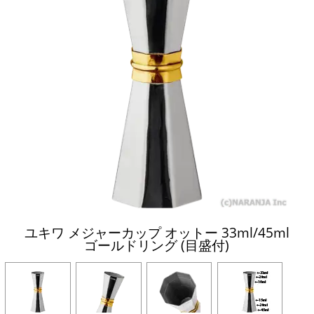
ユキワ メジャーカップ オットー 33ml/45ml
ゴールドリング (目盛付)