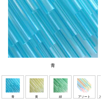
青
青
黄
緑
アソート
スト