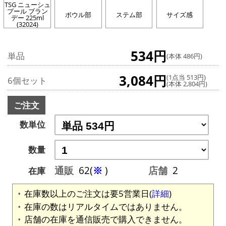
TSG ニューシュ
プール ブラン
ボウル部
ステム部
サイズ感
デー 225ml
(32024)
534円
単品
(本体 486円)
3,084円
(1点当 513円)
6個セット
(本体 2,804円)
ご注文
数単位
数量
通販
62(
※
)
店舗
2
在庫
在庫数以上のご注文は要5営業日(
詳細
)
在庫の数はリアルタイムではありません。
店舗の在庫を通信販売で購入できません。