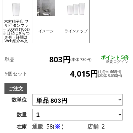
木村硝子店 ワ
サビ タンブラ
ー 300ml (10oz)
イメージ
ラインアップ
※口部にざらつ
き有→詳細は
Web紹介本文
803円
ポイント 5倍
単品
(本体 730円)
※要ログイン
4,015円
(1点当 668円)
6個セット
(本体 3,650円)
ご注文
数単位
数量
通販
58(
※
)
店舗
2
在庫