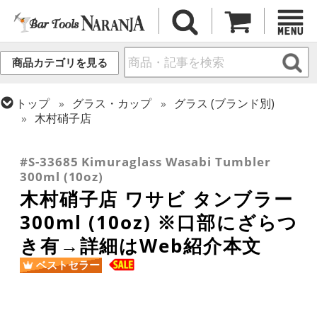
商品カテゴリを見る
トップ
グラス・カップ
グラス (ブランド別)
木村硝子店
トップ
グラス・カップ
グラス (用途・形状別)
トップ
グラス・カップ
グラス (用途・形状別)
酒器 (日本酒・焼酎・泡盛)
タンブラー
#S-33685 Kimuraglass Wasabi Tumbler
300ml (10oz)
木村硝子店 ワサビ タンブラー
300ml (10oz) ※口部にざらつ
き有→詳細はWeb紹介本文
ベストセラー