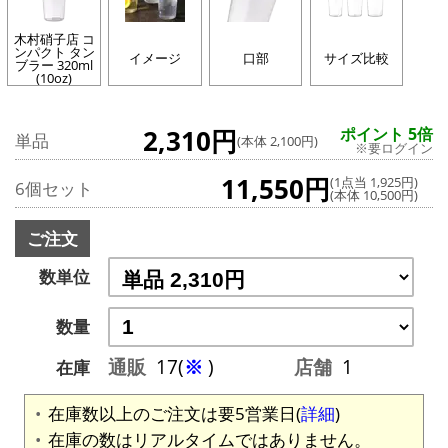
木村硝子店 コ
ンパクト タン
イメージ
口部
サイズ比較
ブラー 320ml
(10oz)
2,310円
ポイント 5倍
単品
(本体 2,100円)
※要ログイン
11,550円
(1点当 1,925円)
6個セット
(本体 10,500円)
ご注文
数単位
数量
通販
17(
※
)
店舗
1
在庫
在庫数以上のご注文は要5営業日(
詳細
)
在庫の数はリアルタイムではありません。