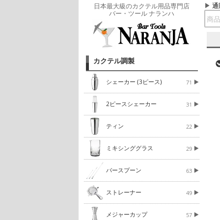
通
日本最大級のカクテル用品専門店
バー・ツール ナランハ
カクテル調製
シェーカー (3ピース)
71
2ピースシェーカー
31
ティン
22
ミキシンググラス
29
バースプーン
63
ストレーナー
49
メジャーカップ
57