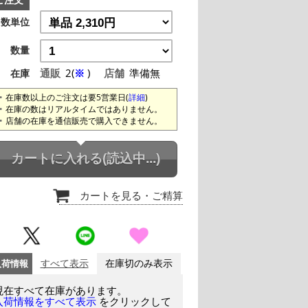
ご注文
数単位
数量
通販
2(
※
)
店舗
準備無
在庫
在庫数以上のご注文は要5営業日(
詳細
)
在庫の数はリアルタイムではありません。
店舗の在庫を通信販売で購入できません。
カートに入れる
(読込中...)
カートを見る
・ご精算
入荷情報
すべて表示
在庫切のみ表示
現在すべて在庫があります。
をクリックして
入荷情報をすべて表示