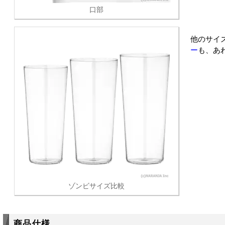
口部
他のサイ
ー
も、あ
ゾンビサイズ比較
商品仕様