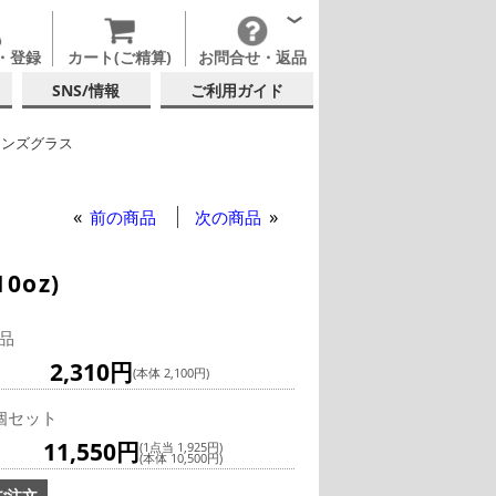
・登録
カート(ご精算)
お問合せ・返品
SNS/情報
ご利用ガイド
リンズグラス
 (日本酒・焼酎・泡盛)
硝子店
前の商品
次の商品
0oz)
品
2,310円
(本体 2,100円)
個セット
11,550円
(1点当 1,925円)
(本体 10,500円)