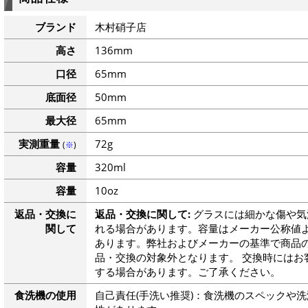
ブランド
木村硝子店
高さ
136mm
口径
65mm
底面径
50mm
最大径
65mm
実測重量
72g
(
※
)
容量
320ml
容量
10oz
返品・交換に
返品・交換に関して:
グラスには細かな傷や気
関して
れる場合があります。容量はメーカー公称値よ
あります。弊社およびメーカーの基準で商品
品・交換の対象外となります。 交換時にはお
する場合があります。ご了承ください。
食洗機の使用
自己責任(手洗い推奨)：食洗機のスペックや