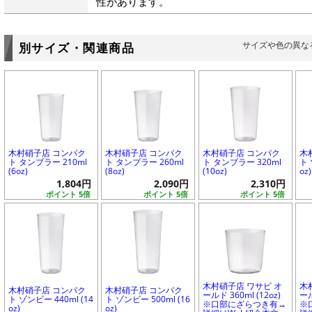
性があります。
サイズや色の異な
別サイズ・関連商品
木村硝子店 コンパク
木村硝子店 コンパク
木村硝子店 コンパク
木
ト タンブラー 210ml
ト タンブラー 260ml
ト タンブラー 320ml
ト 
(6oz)
(8oz)
(10oz)
oz)
1,804円
2,090円
2,310円
ポイント 5倍
ポイント 5倍
ポイント 5倍
木村硝子店 ワサビ オ
木
木村硝子店 コンパク
木村硝子店 コンパク
ールド 360ml (12oz)
ール
ト ゾンビー 440ml (14
ト ゾンビー 500ml (16
※口部にざらつき有→
※
oz)
oz)