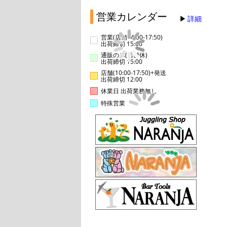
営業カレンダー
詳細
営業(店舗14:00-17:50)
出荷締切 15:00
通販のみ(店舗休)
出荷締切 15:00
店舗(10:00-17:50)+発送
出荷締切 12:00
休業日 出荷業務無し
特殊営業