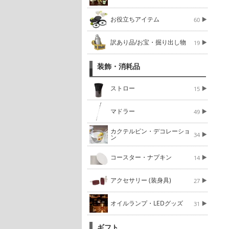
お役立ちアイテム
60
訳あり品/お宝・掘り出し物
19
装飾・消耗品
ストロー
15
マドラー
49
カクテルピン・デコレーショ
34
ン
コースター・ナプキン
14
アクセサリー (装身具)
27
オイルランプ・LEDグッズ
31
ギフト