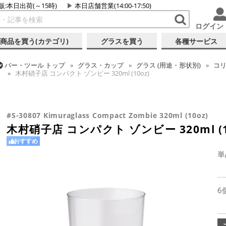
販:本日出荷(～15時)
本日店舗営業(14:00-17:50)
ログイン
商品を買う(カテゴリ)
グラスを買う
各種サービス
バー・ツール
トップ
グラス・カップ
グラス (用途・形状別)
コ
木村硝子店 コンパクト ゾンビー 320ml (10oz)
バー・ツール
トップ
グラス・カップ
グラス (用途・形状別)
酒器
バー・ツール
トップ
グラス・カップ
グラス (ブランド別)
木村
木村硝子店 コンパクト ゾンビー 320ml (10oz)
木村硝子店 コンパクト ゾンビー 320ml (10oz)
#S-30807 Kimuraglass Compact Zombie 320ml (10oz)
木村硝子店 コンパクト ゾンビー 320ml (1
おすすめ
単
6