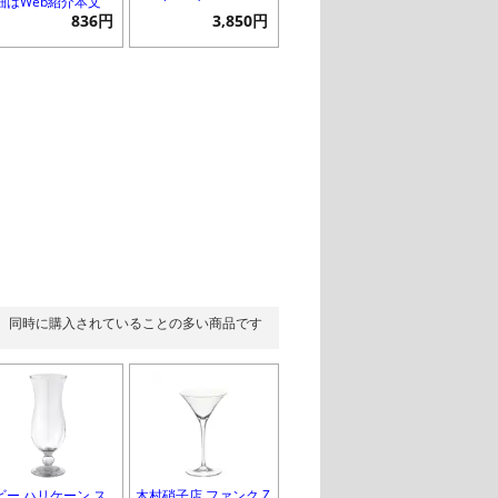
細はWeb紹介本文
836円
3,850円
同時に購入されていることの多い商品です
ビー ハリケーン ス
木村硝子店 ファンク Z