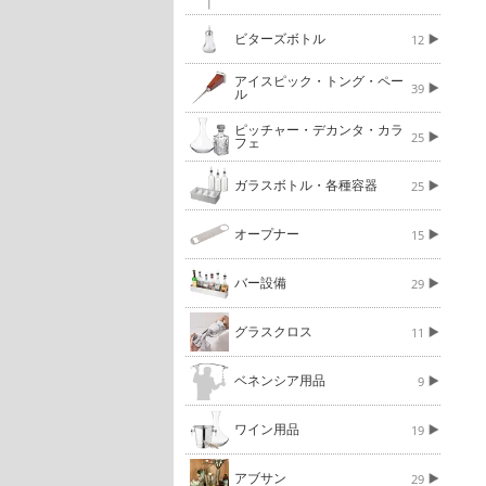
ビターズボトル
12
アイスピック・トング・ペー
39
ル
ピッチャー・デカンタ・カラ
25
フェ
ガラスボトル・各種容器
25
オープナー
15
バー設備
29
グラスクロス
11
ベネンシア用品
9
ワイン用品
19
アブサン
29