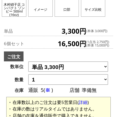
木村硝子店 コ
ンパクト ゾン
イメージ
口部
サイズ比較
ビー 500ml
(16oz)
3,300円
単品
(本体 3,000円)
16,500円
(1点当 2,750円)
6個セット
(本体 15,000円)
ご注文
数単位
数量
通販
5(
※
)
店舗
準備無
在庫
在庫数以上のご注文は要5営業日(
詳細
)
在庫の数はリアルタイムではありません。
店舗の在庫を通信販売で購入できません。