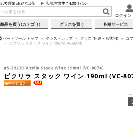
販:翌営業日(8/7)出荷
店舗
:営業中(14:00-17:50)
ログイン
商品を買う(カテゴリ)
グラスを買う
各種サービス
バー・ツール
トップ
グラス・カップ
グラス (用途・形状別)
ゴ
ビクリラ スタック ワイン 190ml (VC-8074)
バー・ツール
トップ
グラス・カップ
グラス (用途・形状別)
ワ
バー・ツール
トップ
グラス・カップ
グラス (ブランド別)
その
ビクリラ スタック ワイン 190ml (VC-8074)
ビクリラ スタック ワイン 190ml (VC-8074)
#S-39230 Vicrila Stack Wine 190ml (VC-8074)
ビクリラ スタック ワイン 190ml (VC-807
ベストセラー