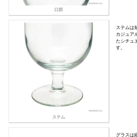
口部
ステムは
カジュア
たシチュ
す。
ステム
グラスは