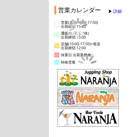
営業カレンダー
詳細
営業(店舗14:00-17:50)
出荷締切 15:00
通販のみ(店舗休)
出荷締切 15:00
店舗(10:00-17:50)+発送
出荷締切 12:00
休業日 出荷業務無し
特殊営業