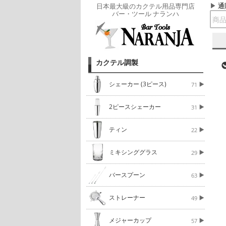
通
日本最大級のカクテル用品専門店
バー・ツール ナランハ
カクテル調製
シェーカー (3ピース)
71
2ピースシェーカー
31
ティン
22
ミキシンググラス
29
バースプーン
63
ストレーナー
49
メジャーカップ
57