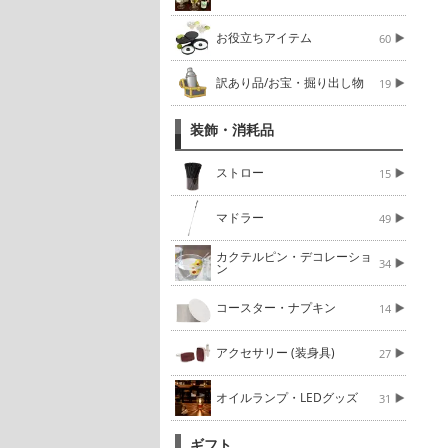
お役立ちアイテム
60
訳あり品/お宝・掘り出し物
19
装飾・消耗品
ストロー
15
マドラー
49
カクテルピン・デコレーショ
34
ン
コースター・ナプキン
14
アクセサリー (装身具)
27
オイルランプ・LEDグッズ
31
ギフト