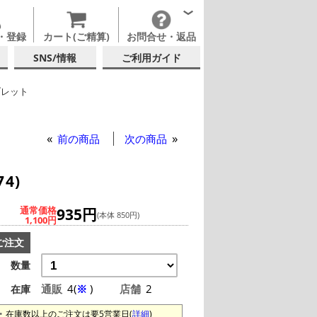
・登録
カート(ご精算)
お問合せ・返品
SNS/情報
ご利用ガイド
ブレット
イングラス
他ブランド
前の商品
次の商品
4)
通常価格
935円
(本体 850円)
1,100円
ご注文
数量
通販
4(
※
)
店舗
2
在庫
在庫数以上のご注文は要5営業日(
詳細
)