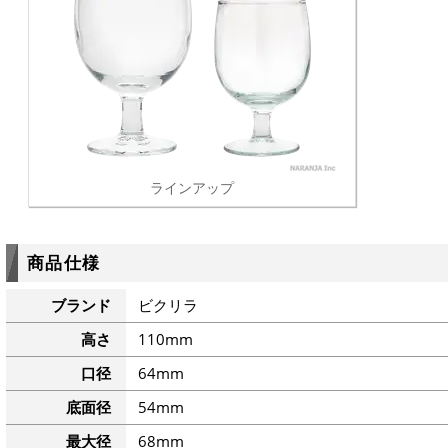
ラインアップ
商品仕様
ブランド
ビクリラ
高さ
110mm
口径
64mm
底面径
54mm
最大径
68mm