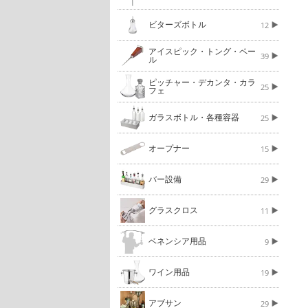
ビターズボトル
12
アイスピック・トング・ペー
39
ル
ピッチャー・デカンタ・カラ
25
フェ
ガラスボトル・各種容器
25
オープナー
15
バー設備
29
グラスクロス
11
ベネンシア用品
9
ワイン用品
19
アブサン
29