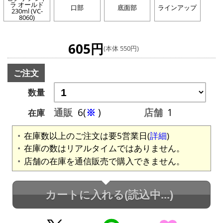
ラ オールド
口部
底面部
ラインアップ
230ml (VC-
8060)
605円
(本体 550円)
ご注文
数量
通販
6(
※
)
店舗
1
在庫
在庫数以上のご注文は要5営業日(
詳細
)
在庫の数はリアルタイムではありません。
店舗の在庫を通信販売で購入できません。
カートに入れる
(読込中...)