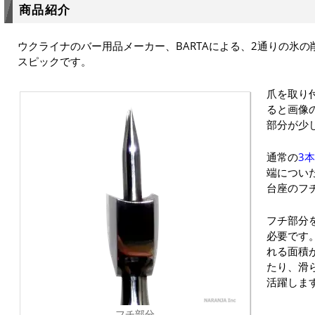
商品紹介
ウクライナのバー用品メーカー、BARTAによる、2通りの氷
スピックです。
爪を取り
ると画像
部分が少
通常の
3
端につい
台座のフ
フチ部分
必要です
れる面積
たり、滑
活躍しま
フチ部分