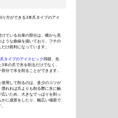
の削り方ができる3本爪タイプのアイ
付けている台座の部分は、横から見
のような曲線を描いており、フチの
しだけ鋭利になっています。
本爪タイプのアイスピック
同様、先
た3本の爪で氷を削るだけでなく、
チ部分で氷を削ることができます。
を使用して削るのは、多少のコツが
。慣れれば爪よりも削る際に氷に触
が広いため、大きなでっぱりを削っ
らかに成形をしたり、幅広い場面で
す。