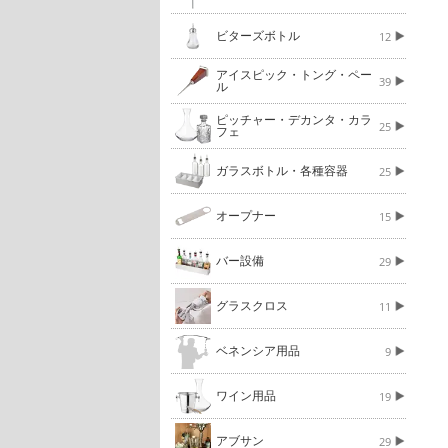
ビターズボトル
12
アイスピック・トング・ペー
39
ル
ピッチャー・デカンタ・カラ
25
フェ
ガラスボトル・各種容器
25
オープナー
15
バー設備
29
グラスクロス
11
ベネンシア用品
9
ワイン用品
19
アブサン
29