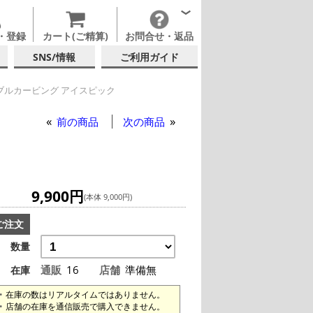
・登録
カート(ご精算)
お問合せ・返品
SNS/情報
ご利用ガイド
 ダブルカービング アイスピック
BARTA ダブルカービング アイスピック
前の商品
次の商品
9,900円
(本体 9,000円)
ご注文
数量
通販
16
店舗
準備無
在庫
在庫の数はリアルタイムではありません。
店舗の在庫を通信販売で購入できません。