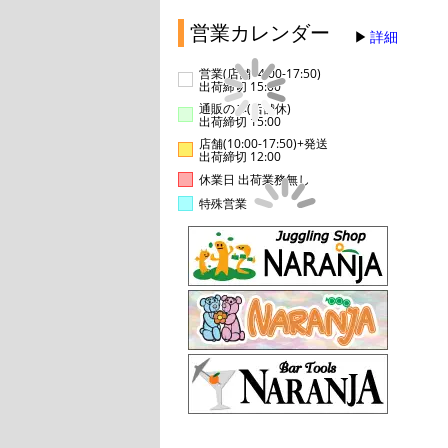
営業カレンダー
詳細
営業(店舗14:00-17:50)
出荷締切 15:00
通販のみ(店舗休)
出荷締切 15:00
店舗(10:00-17:50)+発送
出荷締切 12:00
休業日 出荷業務無し
特殊営業