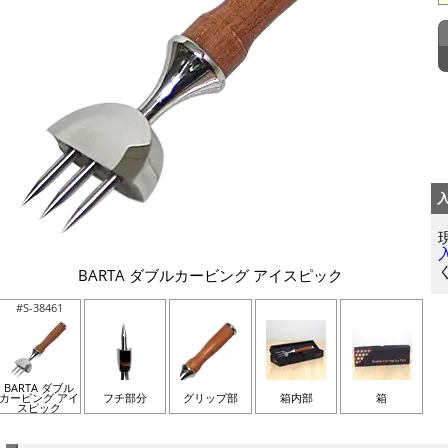
BARTA ダブルカービング アイスピック
#S-38461
BARTA ダブル
カービング アイ
フチ部分
グリップ部
箱内部
箱
スピック