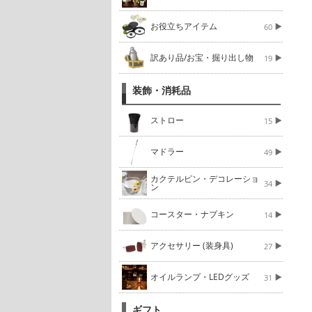
お役立ちアイテム
60
訳あり品/お宝・掘り出し物
19
装飾・消耗品
ストロー
15
マドラー
49
カクテルピン・デコレーショ
34
ン
コースター・ナプキン
14
アクセサリー (装身具)
27
オイルランプ・LEDグッズ
31
ギフト