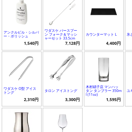
ワダスケ バースプー
アンクルビル・シルバ
ン フォーク＆マッシ
カウンターマット L
氷
ー・ポリッシュ
ャーセット 33.5cm
1,540円
7,128円
4,400円
木村硝子店 マンハッ
ワダスケ O型 アイス
タロン アイストング
タン タンブラー 350m
ユ
トング
l (11oz)
2,310円
3,300円
1,595円