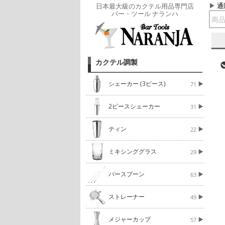
通
日本最大級のカクテル用品専門店
バー・ツール ナランハ
カクテル調製
シェーカー (3ピース)
71
2ピースシェーカー
31
ティン
22
ミキシンググラス
29
バースプーン
63
ストレーナー
49
メジャーカップ
57