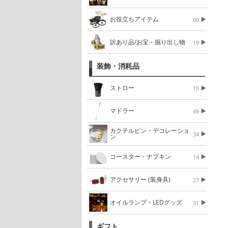
お役立ちアイテム
60
訳あり品/お宝・掘り出し物
19
装飾・消耗品
ストロー
15
マドラー
49
カクテルピン・デコレーショ
34
ン
コースター・ナプキン
14
アクセサリー (装身具)
27
オイルランプ・LEDグッズ
31
ギフト