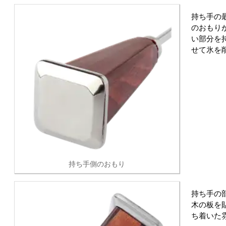
持ち手の
のおもり
い部分を
せて氷を
持ち手側のおもり
持ち手の
木の板を
ち着いた