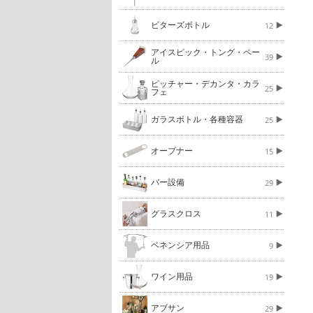
ビターズボトル
12
アイスピック・トング・ペー
39
ル
ピッチャー・デカンタ・カラ
25
フェ
ガラスボトル・各種容器
25
オープナー
15
バー設備
29
グラスクロス
11
ベネンシア用品
9
ワイン用品
19
アブサン
29