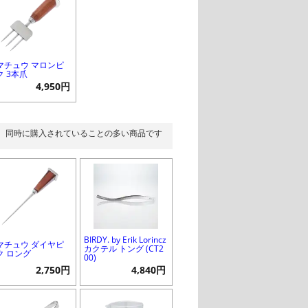
マチュウ マロンピ
ク 3本爪
4,950円
同時に購入されていることの多い商品です
BIRDY. by Erik Lorincz
マチュウ ダイヤピ
カクテル トング (CT2
ク ロング
00)
2,750円
4,840円