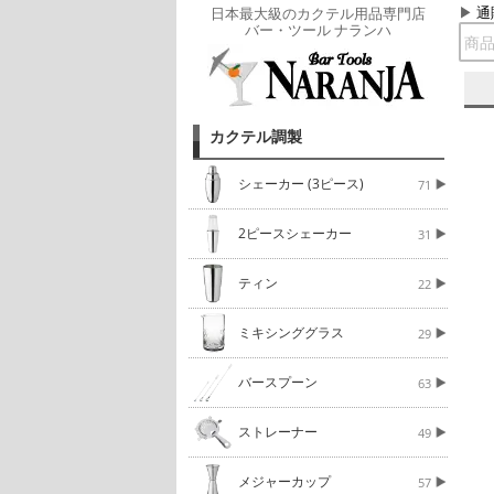
通
日本最大級のカクテル用品専門店
バー・ツール ナランハ
カクテル調製
シェーカー (3ピース)
71
2ピースシェーカー
31
ティン
22
ミキシンググラス
29
バースプーン
63
ストレーナー
49
メジャーカップ
57