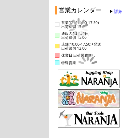
営業カレンダー
詳細
営業(店舗14:00-17:50)
出荷締切 15:00
通販のみ(店舗休)
出荷締切 15:00
店舗(10:00-17:50)+発送
出荷締切 12:00
休業日 出荷業務無し
特殊営業