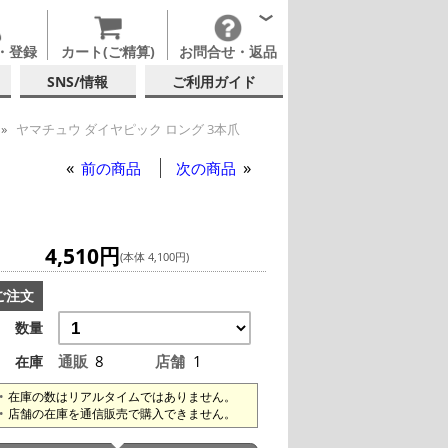
・登録
カート(ご精算)
お問合せ・返品
SNS/情報
ご利用ガイド
ヤマチュウ ダイヤピック ロング 3本爪
前の商品
次の商品
4,510円
(本体 4,100円)
ご注文
数量
通販
8
店舗
1
在庫
在庫の数はリアルタイムではありません。
店舗の在庫を通信販売で購入できません。