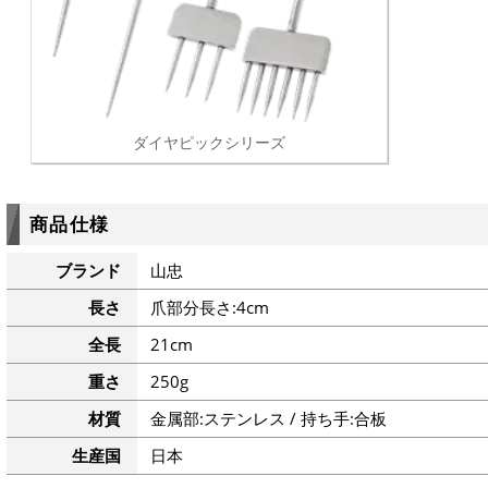
ダイヤピックシリーズ
商品仕様
ブランド
山忠
長さ
爪部分長さ:4cm
全長
21cm
重さ
250g
材質
金属部:ステンレス / 持ち手:合板
生産国
日本