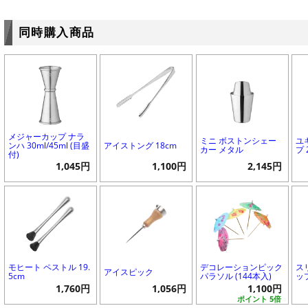
同時購入商品
メジャーカップ ナラ
ミニ ボストンシェー
ユ
ンハ 30ml/45ml (目盛
アイストング 18cm
カー メタル
プ 
付)
1,045円
1,100円
2,145円
モヒート ペストル 19.
デコレーションピック
ス
アイスピック
5cm
パラソル (144本入)
ップ
1,760円
1,056円
1,100円
ポイント 5倍