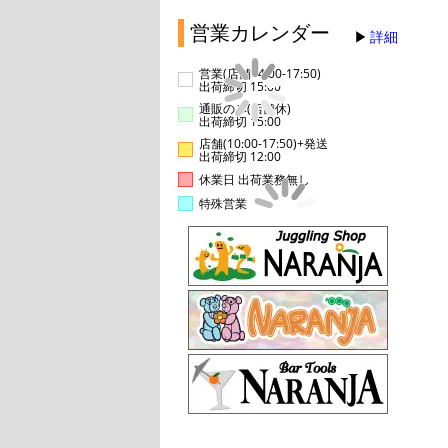
営業カレンダー
詳細
営業(店舗14:00-17:50)
出荷締切 15:00
通販のみ(店舗休)
出荷締切 15:00
店舗(10:00-17:50)+発送
出荷締切 12:00
休業日 出荷業務無し
特殊営業