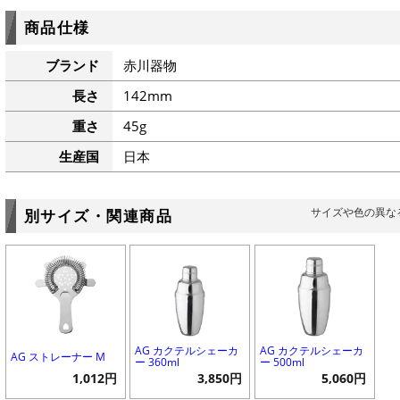
商品仕様
ブランド
赤川器物
長さ
142mm
重さ
45g
生産国
日本
サイズや色の異な
別サイズ・関連商品
AG カクテルシェーカ
AG カクテルシェーカ
AG ストレーナー M
ー 360ml
ー 500ml
1,012円
3,850円
5,060円