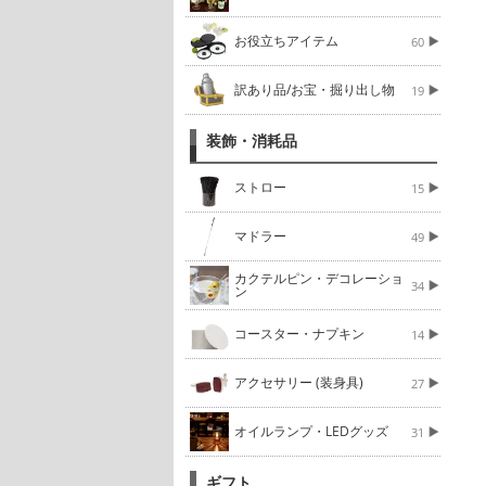
お役立ちアイテム
60
訳あり品/お宝・掘り出し物
19
装飾・消耗品
ストロー
15
マドラー
49
カクテルピン・デコレーショ
34
ン
コースター・ナプキン
14
アクセサリー (装身具)
27
オイルランプ・LEDグッズ
31
ギフト