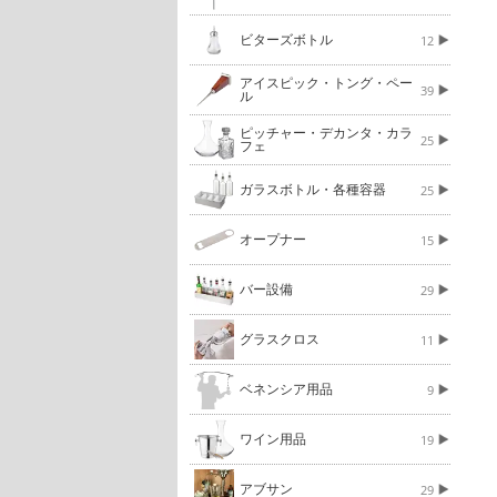
ビターズボトル
12
アイスピック・トング・ペー
39
ル
ピッチャー・デカンタ・カラ
25
フェ
ガラスボトル・各種容器
25
オープナー
15
バー設備
29
グラスクロス
11
ベネンシア用品
9
ワイン用品
19
アブサン
29