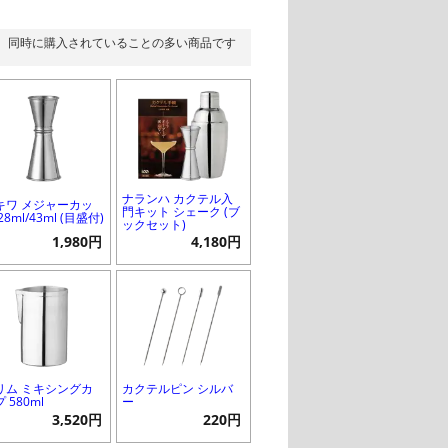
同時に購入されていることの多い商品です
ナランハ カクテル入
キワ メジャーカッ
門キット シェーク (ブ
28ml/43ml (目盛付)
ックセット)
1,980円
4,180円
リム ミキシングカ
カクテルピン シルバ
 580ml
ー
3,520円
220円