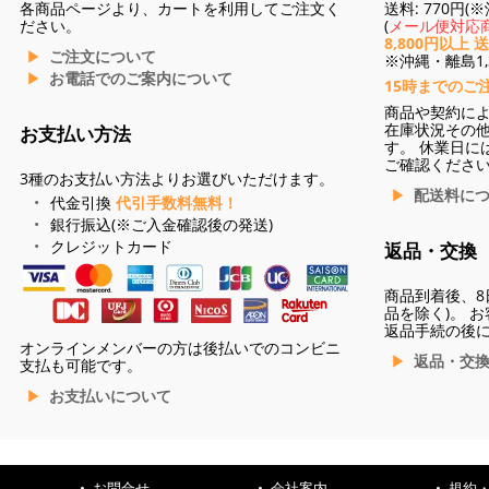
各商品ページより、カートを利用してご注文く
送料: 770円
ださい。
(
メール便対応商
8,800円以上 
ご注文について
※沖縄・離島1,3
お電話でのご案内について
15時までのご
商品や契約に
在庫状況その
お支払い方法
す。 休業日に
ご確認くださ
3種のお支払い方法よりお選びいただけます。
配送料に
代金引換
代引手数料無料！
銀行振込(※ご入金確認後の発送)
クレジットカード
返品・交換
商品到着後、8
品を除く)。 
返品手続の後
オンラインメンバーの方は後払いでのコンビニ
返品・交
支払も可能です。
お支払いについて
お問合せ
会社案内
規約