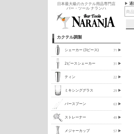
通
日本最大級のカクテル用品専門店
バー・ツール ナランハ
カクテル調製
シェーカー (3ピース)
71
2ピースシェーカー
31
ティン
22
ミキシンググラス
29
バースプーン
63
ストレーナー
49
メジャーカップ
57