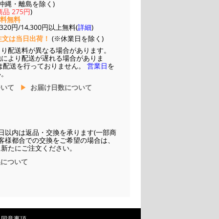
(※沖縄・離島を除く)
品 275円
)
送料無料
20円/14,300円以上無料(
詳細
)
注文は当日出荷！
(※休業日を除く)
より配送料が異なる場合があります。
他により配送が遅れる場合がありま
は配送を行っておりません。
営業日
を
い。
ついて
お届け日数について
日以内は返品・交換を承ります(一部商
お客様都合での交換をご希望の場合は、
に新たにご注文ください。
換について
・同意事項