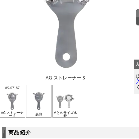
AG ストレーナー S
#S-07187
AG ストレーナ
Mとのサイズ比
裏側
ー S
較
商品紹介