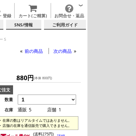
・登録
カート(ご精算)
お問合せ・返品
SNS/情報
ご利用ガイド
 S
前の商品
次の商品
880円
(本体 800円)
ご注文
数量
通販
5
店舗
1
在庫
在庫の数はリアルタイムではありません。
店舗の在庫を通信販売で購入できません。
(送料275円)