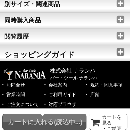
別サイズ・関連商品
同時購入商品
閲覧履歴
ショッピングガイド
株式会社 ナランハ
バー・ツール ナランハ
お問合せ
会社案内
規約・同意事項
営業時間
ご利用ガイド
店舗
ご注文について
対応ブラウザ
©1999-2026 NARANJA Inc. All Rights Reserved.
カートを
カートに入れる
(読込中...)
見る
・ご精算