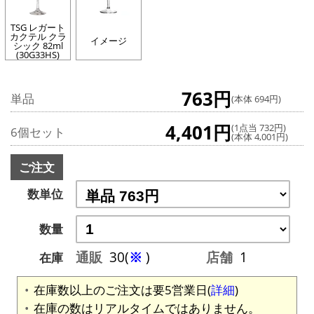
TSG レガート
カクテル クラ
イメージ
シック 82ml
(30G33HS)
763円
単品
(本体 694円)
4,401円
(1点当 732円)
6個セット
(本体 4,001円)
ご注文
数単位
数量
通販
30(
※
)
店舗
1
在庫
在庫数以上のご注文は要5営業日(
詳細
)
在庫の数はリアルタイムではありません。