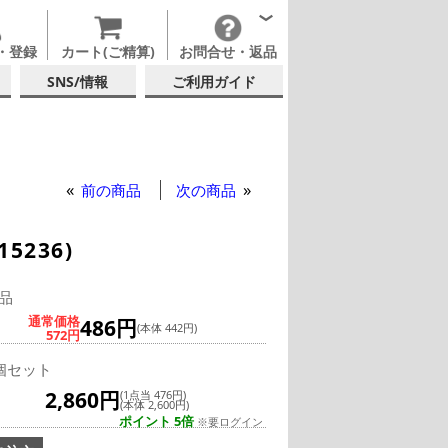
・登録
カート(ご精算)
お問合せ・返品
SNS/情報
ご利用ガイド
ー
ンブラー
前の商品
次の商品
5236)
品
通常価格
486円
(本体 442円)
572円
個セット
2,860円
(1点当 476円)
(本体 2,600円)
ポイント 5倍
※要ログイン