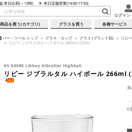
販:本日出荷(～15時)
本日店舗営業(14:00-17:50)
ログイン
商品を買う(カテゴリ)
グラスを買う
各種サービス
バー・ツール
トップ
グラス・カップ
グラス (ブランド別)
リビ
リビー ジブラルタル ハイボール 266ml (15236)
バー・ツール
トップ
グラス・カップ
グラス (用途・形状別)
タ
リビー ジブラルタル ハイボール 266ml (15236)
#S-04080 Libbey Gibraltar Highball
リビー ジブラルタル ハイボール 266ml (1
単
6