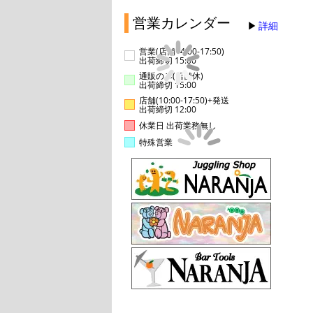
営業カレンダー
詳細
営業(店舗14:00-17:50)
出荷締切 15:00
通販のみ(店舗休)
出荷締切 15:00
店舗(10:00-17:50)+発送
出荷締切 12:00
休業日 出荷業務無し
特殊営業