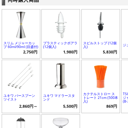
スリム メジャーカッ
プラスティックポアラ
スピルストップ (12個
ジ
プ 60ml/90ml (目盛付)
(12個入)
入)
2,750円
1,980円
5,830円
カクテルストロー ス
T
ユキワ バースプーン
ユキワ マドラースタ
トレート 21cm (500本
ジ
ツイスト
ンド
入)
(B
2,860円～
5,500円
869円