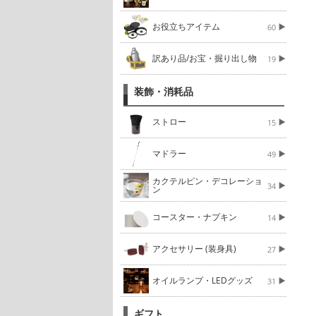
お役立ちアイテム
60
訳あり品/お宝・掘り出し物
19
装飾・消耗品
ストロー
15
マドラー
49
カクテルピン・デコレーショ
34
ン
コースター・ナプキン
14
アクセサリー (装身具)
27
オイルランプ・LEDグッズ
31
ギフト