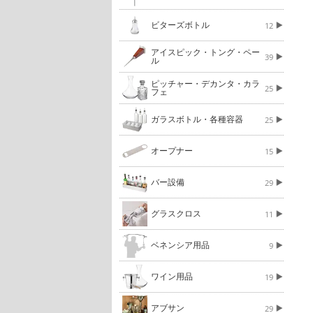
ビターズボトル
12
アイスピック・トング・ペー
39
ル
ピッチャー・デカンタ・カラ
25
フェ
ガラスボトル・各種容器
25
オープナー
15
バー設備
29
グラスクロス
11
ベネンシア用品
9
ワイン用品
19
アブサン
29