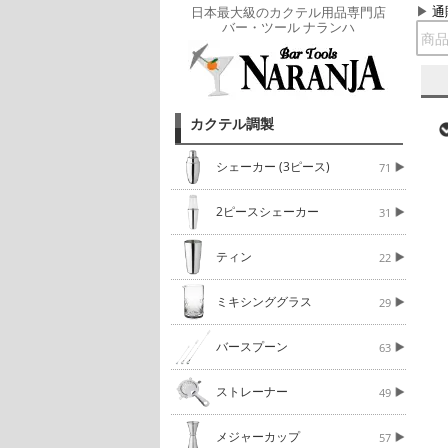
通
日本最大級のカクテル用品専門店
バー・ツール ナランハ
カクテル調製
シェーカー (3ピース)
71
2ピースシェーカー
31
ティン
22
ミキシンググラス
29
バースプーン
63
ストレーナー
49
メジャーカップ
57