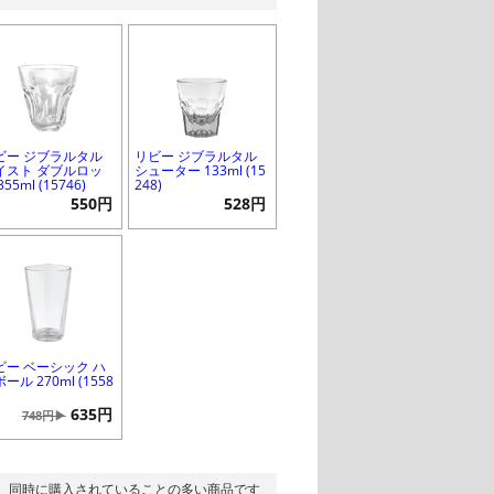
ビー ジブラルタル
リビー ジブラルタル
イスト ダブルロッ
シューター 133ml (15
355ml (15746)
248)
550円
528円
ビー ベーシック ハ
ール 270ml (1558
635円
748円▶
同時に購入されていることの多い商品です