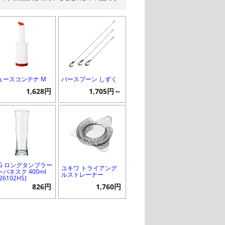
ュースコンテナ M
バースプーン しずく
1,628円
1,705円～
SG ロングタンブラー
ユキワ トライアング
ャパネスク 400ml
ルストレーナー
-26102HS)
826円
1,760円