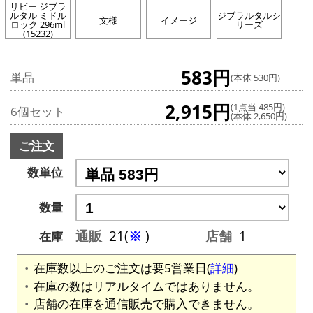
リビー ジブラ
ルタル ミドル
ジブラルタルシ
文様
イメージ
ロック 296ml
リーズ
(15232)
583円
単品
(本体 530円)
2,915円
(1点当 485円)
6個セット
(本体 2,650円)
ご注文
数単位
数量
通販
21(
※
)
店舗
1
在庫
在庫数以上のご注文は要5営業日(
詳細
)
在庫の数はリアルタイムではありません。
店舗の在庫を通信販売で購入できません。