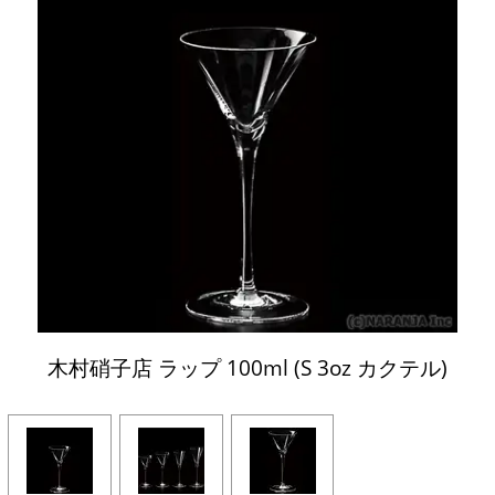
木村硝子店 ラップ 100ml (S 3oz カクテル)