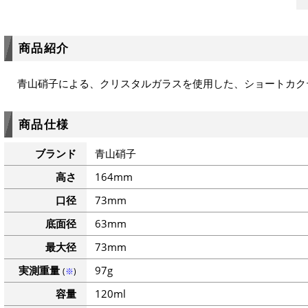
商品紹介
青山硝子による、クリスタルガラスを使用した、ショートカク
商品仕様
ブランド
青山硝子
高さ
164mm
口径
73mm
底面径
63mm
最大径
73mm
実測重量
97g
(
※
)
容量
120ml