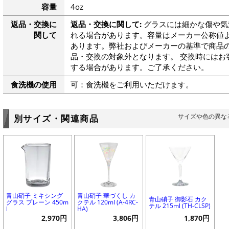
容量
4oz
返品・交換に
返品・交換に関して:
グラスには細かな傷や気
関して
れる場合があります。容量はメーカー公称値よ
あります。弊社およびメーカーの基準で商品
品・交換の対象外となります。 交換時にはお
する場合があります。ご了承ください。
食洗機の使用
可：食洗機をご利用いただけます。
サイズや色の異な
別サイズ・関連商品
青山硝子 ミキシング
青山硝子 華づくし カ
青山硝子 御影石 カク
グラス プレーン 450m
クテル 120ml (A-4RC-
テル 215ml (TH-CLSP)
l
HA)
2,970円
3,806円
1,870円