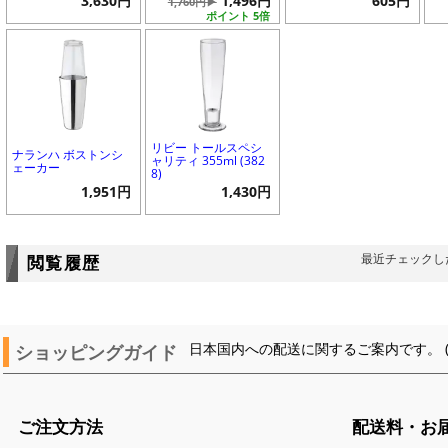
3,630円
1,496円
605円
1,760円▶
ポイント 5倍
リビー トールスペシ
ナランハ ボストンシ
ャリティ 355ml (382
ェーカー
8)
1,951円
1,430円
最近チェックし
閲覧履歴
ショッピングガイド
日本国内への配送に関するご案内です。 
ご注文方法
配送料・お