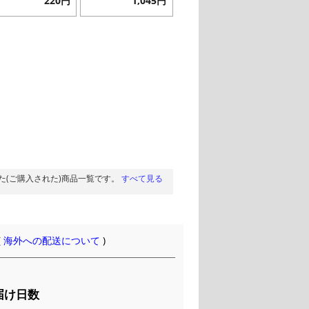
220円
1,045円
た(ご購入された)商品一覧です。
すべて見る
(
海外への配送について
)
届け日数