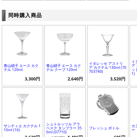
同時購入商品
イ
イタレッセ アストリ
青山硝子 エース カク
青山硝子 エース カク
ア
ア カクテル 130ml (70
テル 120ml
テル クープ 120ml
ッド
703740)
1)
3,300円
2,640円
3,520円
シュトルッツル アラ
サンティエ カクテル 1
カ
ベスク タンブラー 35
フレッシュ ボトル
10ml (16)
ー
0ml (07710)