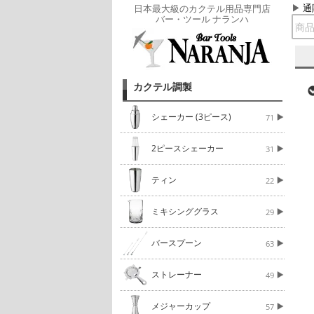
通
日本最大級のカクテル用品専門店
バー・ツール ナランハ
カクテル調製
シェーカー (3ピース)
71
2ピースシェーカー
31
ティン
22
ミキシンググラス
29
バースプーン
63
ストレーナー
49
メジャーカップ
57