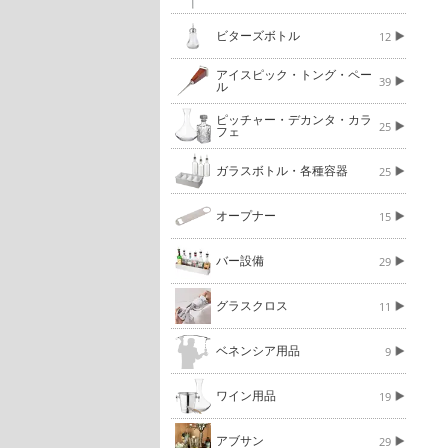
ビターズボトル
12
アイスピック・トング・ペー
39
ル
ピッチャー・デカンタ・カラ
25
フェ
ガラスボトル・各種容器
25
オープナー
15
バー設備
29
グラスクロス
11
ベネンシア用品
9
ワイン用品
19
アブサン
29