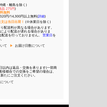
(※沖縄・離島を除く)
品 275円
)
送料無料
20円/14,300円以上無料(
詳細
)
注文は当日出荷！
(※休業日を除く)
より配送料が異なる場合があります。
他により配送が遅れる場合がありま
は配送を行っておりません。
営業日
を
い。
ついて
お届け日数について
日以内は返品・交換を承ります(一部商
お客様都合での交換をご希望の場合は、
に新たにご注文ください。
換について