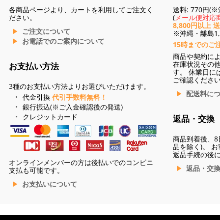
各商品ページより、カートを利用してご注文く
送料: 770円
ださい。
(
メール便対応商
8,800円以上 
ご注文について
※沖縄・離島1,3
お電話でのご案内について
15時までのご
商品や契約に
在庫状況その
お支払い方法
す。 休業日に
ご確認くださ
3種のお支払い方法よりお選びいただけます。
配送料に
代金引換
代引手数料無料！
銀行振込(※ご入金確認後の発送)
クレジットカード
返品・交換
商品到着後、8
品を除く)。 
返品手続の後
オンラインメンバーの方は後払いでのコンビニ
返品・交
支払も可能です。
お支払いについて