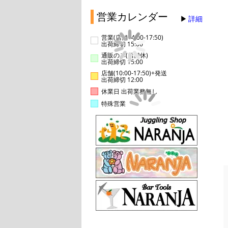
営業カレンダー
詳細
営業(店舗14:00-17:50)
出荷締切 15:00
通販のみ(店舗休)
出荷締切 15:00
店舗(10:00-17:50)+発送
出荷締切 12:00
休業日 出荷業務無し
特殊営業