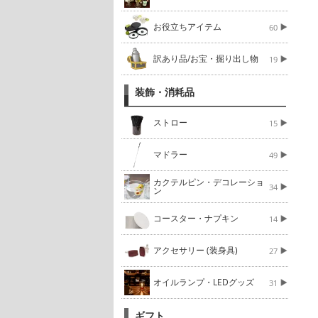
お役立ちアイテム
60
訳あり品/お宝・掘り出し物
19
装飾・消耗品
ストロー
15
マドラー
49
カクテルピン・デコレーショ
34
ン
コースター・ナプキン
14
アクセサリー (装身具)
27
オイルランプ・LEDグッズ
31
ギフト