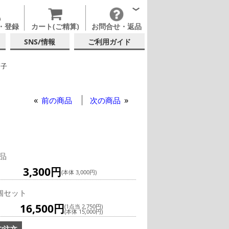
・登録
カート(ご精算)
お問合せ・返品
SNS/情報
ご利用ガイド
硝子
テルグラス (全サイズ)
テルグラス (~139ml)
前の商品
次の商品
品
3,300円
(本体 3,000円)
個セット
16,500円
(1点当 2,750円)
(本体 15,000円)