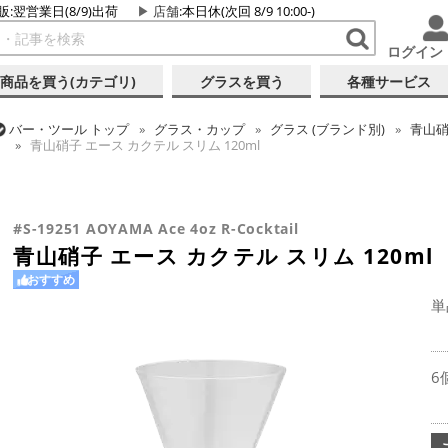
販:翌営業日(8/9)出荷
店舗
:本日休(次回 8/9 10:00-)
ログイン
商品を買う(カテゴリ)
グラスを買う
各種サービス
バー・ツール
トップ
グラス・カップ
グラス (ブランド別)
青山
青山硝子 エース カクテル スリム 120ml
バー・ツール
トップ
グラス・カップ
グラス (用途・形状別)
カク
バー・ツール
トップ
グラス・カップ
グラス (用途・形状別)
カク
青山硝子 エース カクテル スリム 120ml
青山硝子 エース カクテル スリム 120ml
#S-19251 AOYAMA Ace 4oz R-Cocktail
青山硝子 エース カクテル スリム 120ml
おすすめ
単
6