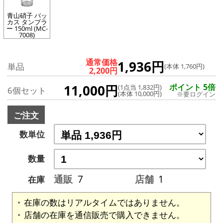
青山硝子 バッ
カス タンブラ
ー 150ml (MC-
7008)
通常価格
1,936円
単品
(本体 1,760円)
2,200円
11,000円
ポイント 5倍
(1点当 1,832円)
6個セット
(本体 10,000円)
※要ログイン
ご注文
数単位
数量
通販
7
店舗
1
在庫
在庫の数はリアルタイムではありません。
店舗の在庫を通信販売で購入できません。