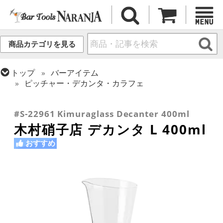
商品カテゴリを見る
トップ
バーアイテム
ピッチャー・デカンタ・カラフェ
トップ
バーアイテム
ワイン用品
トップ
グラス・カップ
グラス (用途・形状別)
酒器 (日本酒・焼酎・泡盛)
#S-22961 Kimuraglass Decanter 400ml
木村硝子店 デカンタ L 400ml
おすすめ