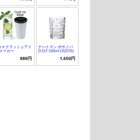
ke it クラッシュアイ
ナハトマン ボサノバ
 メーカー
D.O.F 330ml (92076)
880円
1,650円