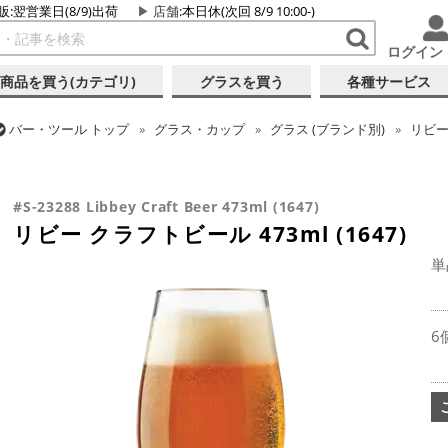
販:翌営業日(8/9)出荷
店舗
:本日休(次回 8/9 10:00-)
ログイン
商品を買う(カテゴリ)
グラスを買う
各種サービス
バー・ツール
トップ
グラス・カップ
グラス (ブランド別)
リビ
バー・ツール
トップ
グラス・カップ
グラス (用途・形状別)
ビ
リビー クラフトビール 473ml (1647)
#S-23288 Libbey Craft Beer 473ml (1647)
リビー クラフトビール 473ml (1647)
単
6