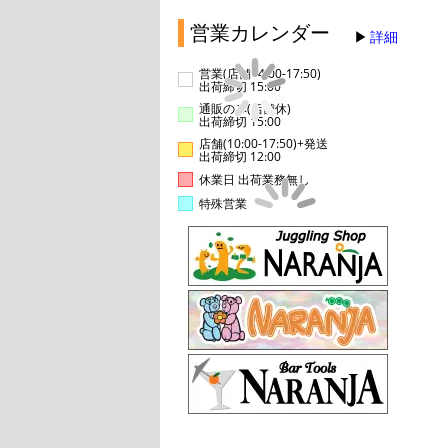
営業カレンダー
詳細
営業(店舗14:00-17:50)
出荷締切 15:00
通販のみ(店舗休)
出荷締切 15:00
店舗(10:00-17:50)+発送
出荷締切 12:00
休業日 出荷業務無し
特殊営業