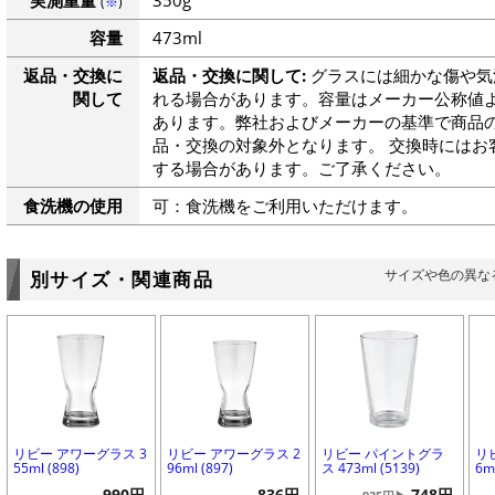
実測重量
350g
(
※
)
容量
473ml
返品・交換に
返品・交換に関して:
グラスには細かな傷や気
関して
れる場合があります。容量はメーカー公称値よ
あります。弊社およびメーカーの基準で商品
品・交換の対象外となります。 交換時にはお
する場合があります。ご了承ください。
食洗機の使用
可：食洗機をご利用いただけます。
サイズや色の異な
別サイズ・関連商品
リビー アワーグラス 3
リビー アワーグラス 2
リビー パイントグラ
リ
55ml (898)
96ml (897)
ス 473ml (5139)
6ml
990円
836円
748円