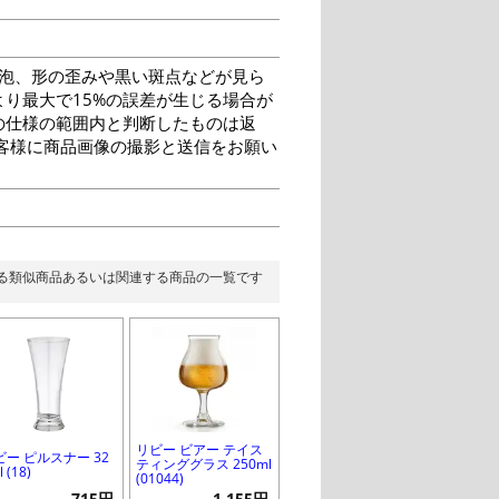
泡、形の歪みや黒い斑点などが見ら
り最大で15%の誤差が生じる場合が
の仕様の範囲内と判断したものは返
客様に商品画像の撮影と送信をお願い
る類似商品あるいは関連する商品の一覧です
リビー ビアー テイス
ビー ピルスナー 32
ティンググラス 250ml
 (18)
(01044)
715円
1,155円