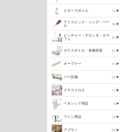
ビターズボトル
12
アイスピック・トング・ペー
39
ル
ピッチャー・デカンタ・カラ
25
フェ
ガラスボトル・各種容器
25
オープナー
15
バー設備
29
グラスクロス
11
ベネンシア用品
9
ワイン用品
19
アブサン
29