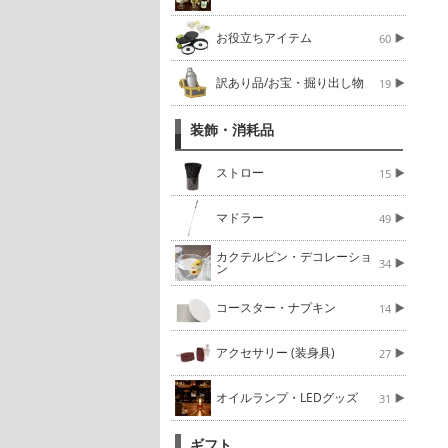
お役立ちアイテム
60
訳あり品/お宝・掘り出し物
19
装飾・消耗品
ストロー
15
マドラー
49
カクテルピン・デコレーショ
34
ン
コースター・ナプキン
14
アクセサリー (装身具)
27
オイルランプ・LEDグッズ
31
ギフト