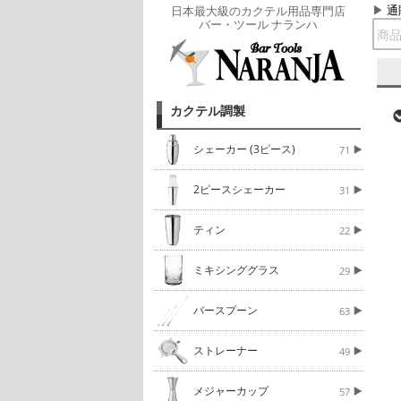
通
日本最大級のカクテル用品専門店
バー・ツール ナランハ
カクテル調製
シェーカー (3ピース)
71
2ピースシェーカー
31
ティン
22
ミキシンググラス
29
バースプーン
63
ストレーナー
49
メジャーカップ
57