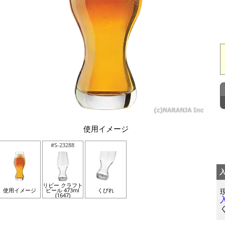
使用イメージ
#S-23288
リビー クラフト
使用イメージ
ビール 473ml
くびれ
(1647)