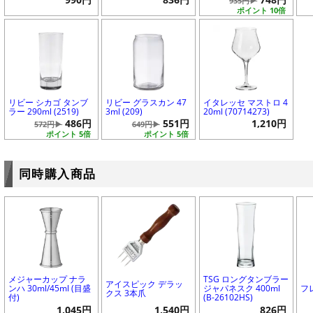
935円▶
ポイント 10倍
リビー シカゴ タンブ
リビー グラスカン 47
イタレッセ マストロ 4
ラー 290ml (2519)
3ml (209)
20ml (70714273)
486円
551円
1,210円
572円▶
649円▶
ポイント 5倍
ポイント 5倍
同時購入商品
メジャーカップ ナラ
TSG ロングタンブラー
アイスピック デラッ
ンハ 30ml/45ml (目盛
ジャパネスク 400ml
フ
クス 3本爪
付)
(B-26102HS)
1,045円
1,540円
826円