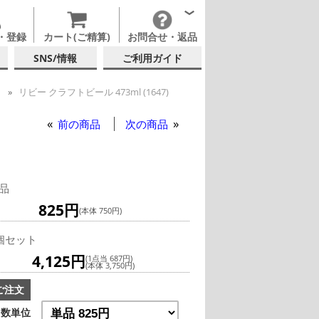
・登録
カート(ご精算)
お問合せ・返品
SNS/情報
ご利用ガイド
ー
リビー クラフトビール 473ml (1647)
ールグラス・ビアグラス
前の商品
次の商品
品
825円
(本体 750円)
個セット
4,125円
(1点当 687円)
(本体 3,750円)
ご注文
数単位