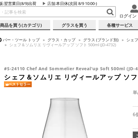
販:翌営業日(8/9)出荷
店舗
:本日休(次回 8/9 10:00-)
ログイン
商品を買う(カテゴリ)
グラスを買う
各種サービス
バー・ツール
トップ
グラス・カップ
グラス (ブランド別)
シェ
シェフ＆ソムリエ リヴィールアップ ソフト 500ml (JD-4732)
バー・ツール
トップ
グラス・カップ
グラス (用途・形状別)
ワ
シェフ＆ソムリエ リヴィールアップ ソフト 500ml (JD-4732)
#S-24110 Chef And Sommelier Reveal'up Soft 500ml (JD-4
シェフ＆ソムリエ リヴィールアップ ソフト 50
ベストセラー
単
6