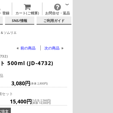
・登録
カート(ご精算)
お問合せ・返品
SNS/情報
ご利用ガイド
フ＆ソムリエ
イングラス
前の商品
次の商品
732)
0ml (JD-4732)
品
3,080円
(本体 2,800円)
個セット
15,400円
(1点当 2,566円)
(本体 14,000円)
ご注文