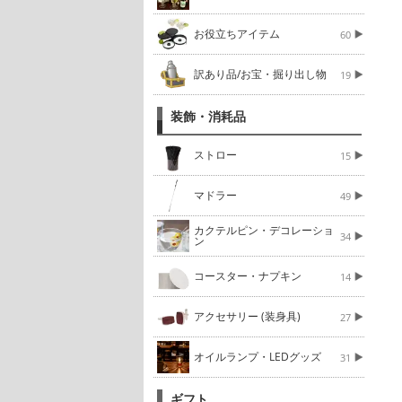
お役立ちアイテム
60
訳あり品/お宝・掘り出し物
19
装飾・消耗品
ストロー
15
マドラー
49
カクテルピン・デコレーショ
34
ン
コースター・ナプキン
14
アクセサリー (装身具)
27
オイルランプ・LEDグッズ
31
ギフト