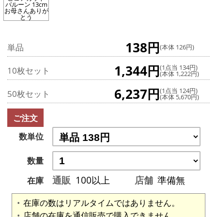
バルーン 13cm
お母さんありが
とう
138円
単品
(本体 126円)
1,344円
(1点当 134円)
10枚セット
(本体 1,222円)
6,237円
(1点当 124円)
50枚セット
(本体 5,670円)
ご注文
数単位
数量
通販
100以上
店舗
準備無
在庫
在庫の数はリアルタイムではありません。
店舗の在庫を通信販売で購入できません。