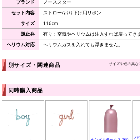
ブランド
ノーススター
セット内容
ストロー/吊り下げ用リボン
サイズ
116cm
逆止弁
有り：空気やヘリウムは注入すれば戻ってき
ヘリウム対応
ヘリウムガスを入れても浮きません。
サイズや色の異な
別サイズ・関連商品
同時購入商品
パ
センペルテックス 260