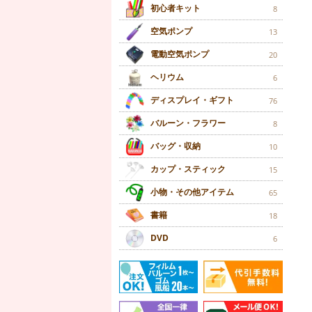
初心者キット
8
空気ポンプ
13
電動空気ポンプ
20
ヘリウム
6
ディスプレイ・ギフト
76
バルーン・フラワー
8
バッグ・収納
10
カップ・スティック
15
小物・その他アイテム
65
書籍
18
DVD
6