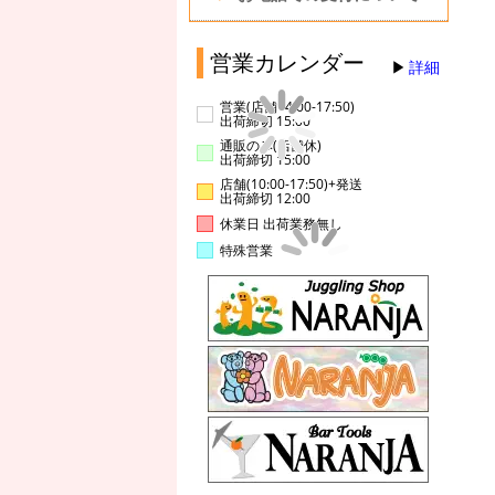
営業カレンダー
詳細
営業(店舗14:00-17:50)
出荷締切 15:00
通販のみ(店舗休)
出荷締切 15:00
店舗(10:00-17:50)+発送
出荷締切 12:00
休業日 出荷業務無し
特殊営業