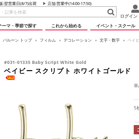
販:翌営業日(8/7)出荷
店舗
:営業中(14:00-17:50)
ログイン
テーマ・季節で探す
これから始める
イベント・スクール
バルーン
トップ
フィルム
デコレーション
文字・数字
ベイビ
#031-01335 Baby Script White Gold
ベイビー スクリプト ホワイトゴールド
単
5