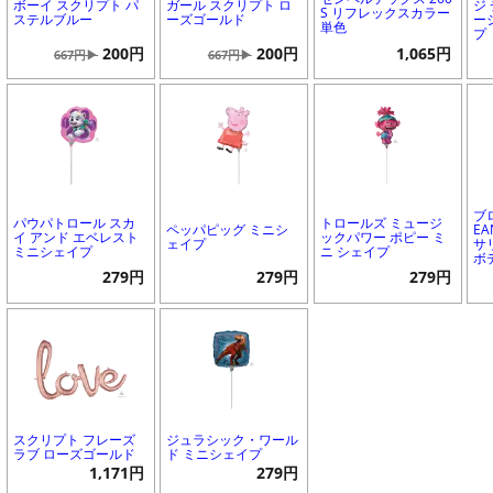
ボーイ スクリプト パ
ガール スクリプト ロ
ジ
S リフレックスカラー
ステルブルー
ーズゴールド
ー
単色
プ
200円
200円
1,065円
667円▶
667円▶
ブ
パウパトロール スカ
トロールズ ミュージ
ペッパピッグ ミニシ
EA
イ アンド エベレスト
ックパワー ポピー ミ
ェイプ
サ
ミニシェイプ
ニ シェイプ
ボ
279円
279円
279円
スクリプト フレーズ
ジュラシック・ワール
ラブ ローズゴールド
ド ミニシェイプ
1,171円
279円