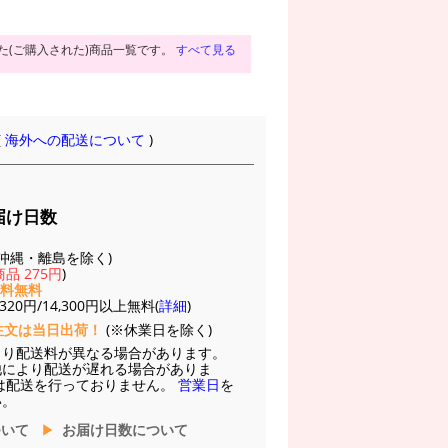
た(ご購入された)商品一覧です。
すべて見る
(
海外への配送について
)
届け日数
(※沖縄・離島を除く)
品 275円
)
送料無料
20円/14,300円以上無料(
詳細
)
注文は当日出荷！
(※休業日を除く)
より配送料が異なる場合があります。
他により配送が遅れる場合がありま
は配送を行っておりません。
営業日
を
い。
ついて
お届け日数について