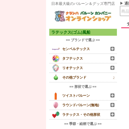
通
日本最大級のバルーン＆グッズ専門店
ラテックス(ゴム)風船
== ブランドで選ぶ ==
センペルテックス
タフテックス
リオテックス
その他ブランド
2
== 形状で選ぶ ==
ツイストバルーン
ラウンドバルーン(無地)
ラテックス・その他形状
== 季節・絵柄で選ぶ ==