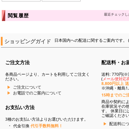
最近チェックし
閲覧履歴
ショッピングガイド
日本国内への配送に関するご案内です。 
ご注文方法
配送料・お
各商品ページより、カートを利用してご注文く
送料: 770円
ださい。
(
メール便対応商
8,800円以上 
ご注文について
※沖縄・離島1,3
お電話でのご案内について
15時までのご
商品や契約に
在庫状況その
お支払い方法
す。 休業日に
ご確認くださ
3種のお支払い方法よりお選びいただけます。
配送料に
代金引換
代引手数料無料！