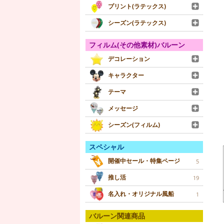
プリント(ラテックス)
シーズン(ラテックス)
フィルム(その他素材)バルーン
デコレーション
キャラクター
テーマ
メッセージ
シーズン(フィルム)
スペシャル
開催中セール・特集ページ
5
推し活
19
名入れ・オリジナル風船
1
バルーン関連商品