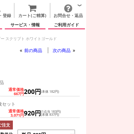
・登録
カート(ご精算)
お問合せ・返品
サービス・情報
ご利用ガイド
ー スクリプト ホワイトゴールド
前の商品
次の商品
品
通常価格
200円
(本体 182円)
667円
枚セット
通常価格
920円
(1点当 183円)
3,071円
(本体 837円)
ご注文