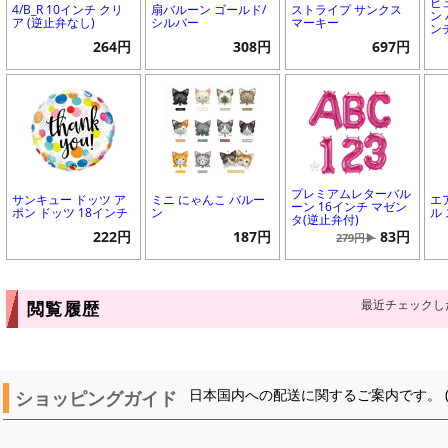
ピ
4/B_R 10インチ クリ
扇バルーン ゴールド/
ストライプ サンクス
ン 
ア (逆止弁なし)
シルバー
マーキー
ン
264円
308円
697円
プレミアムレターバル
サンキュー ドッツ ア
ミニ にゃんこ バルー
エ
ーン 16インチ マゼン
ポン ドッツ 18インチ
ン
ル
タ(逆止弁付)
222円
187円
83円
279円▶
最近チェックし
閲覧履歴
ショッピングガイド
日本国内への配送に関するご案内です。 