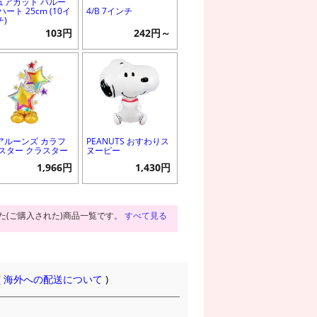
ュアカット バルー
ハート 25cm (10イ
4/B 7インチ
チ)
103円
242円～
アルーンズ カラフ
PEANUTS おすわりス
 スター クラスター
ヌーピー
1,966円
1,430円
た(ご購入された)商品一覧です。
すべて見る
(
海外への配送について
)