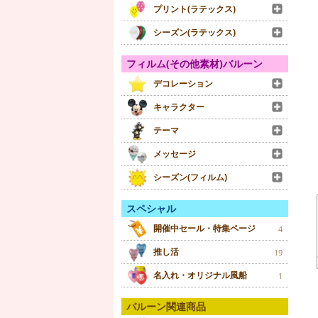
プリント(ラテックス)
シーズン(ラテックス)
フィルム(その他素材)バルーン
デコレーション
キャラクター
テーマ
メッセージ
シーズン(フィルム)
スペシャル
開催中セール・特集ページ
4
推し活
19
名入れ・オリジナル風船
1
バルーン関連商品