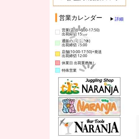
営業カレンダー
詳細
営業(店舗14:00-17:50)
出荷締切 15:00
通販のみ(店舗休)
出荷締切 15:00
店舗(10:00-17:50)+発送
出荷締切 12:00
休業日 出荷業務無し
特殊営業