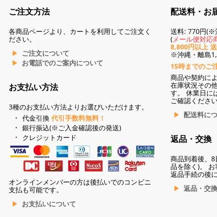
ご注文方法
配送料・お
各商品ページより、カートを利用してご注文く
送料: 770円
ださい。
(
メール便対応商
8,800円以上 
ご注文について
※沖縄・離島1,3
お電話でのご案内について
15時までのご
商品や契約に
在庫状況その
お支払い方法
す。 休業日に
ご確認くださ
3種のお支払い方法よりお選びいただけます。
配送料に
代金引換
代引手数料無料！
銀行振込(※ご入金確認後の発送)
クレジットカード
返品・交換
商品到着後、8
品を除く)。 
返品手続の後
オンラインメンバーの方は後払いでのコンビニ
返品・交
支払も可能です。
お支払いについて