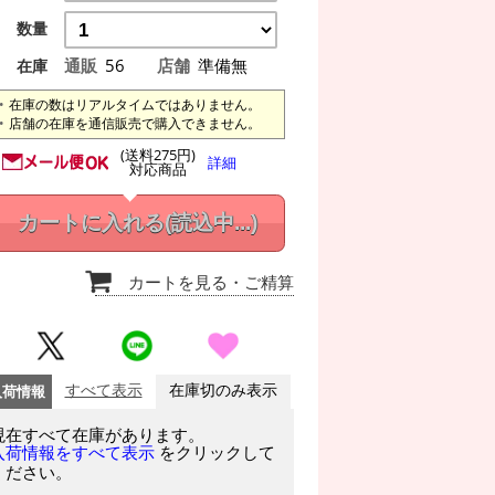
数量
通販
56
店舗
準備無
在庫
在庫の数はリアルタイムではありません。
店舗の在庫を通信販売で購入できません。
(送料275円)
詳細
対応商品
カートに入れる
(読込中...)
カートを見る
・ご精算
入荷情報
すべて表示
在庫切のみ表示
現在すべて在庫があります。
をクリックして
入荷情報をすべて表示
ください。