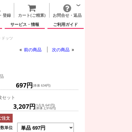
・登録
カート(ご精算)
お問合せ・返品
サービス・情報
ご利用ガイド
 ドッツ
前の商品
次の商品
品
697円
(本体 634円)
枚セット
3,207円
(1点当 641円)
(本体 2,916円)
ご注文
数単位