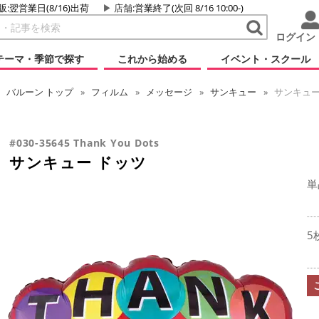
販:翌営業日(8/16)出荷
店舗
:営業終了(次回 8/16 10:00-)
ログイン
テーマ・季節で探す
これから始める
イベント・スクール
バルーン
トップ
フィルム
メッセージ
サンキュー
サンキュー
#030-35645 Thank You Dots
サンキュー ドッツ
単
5