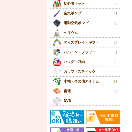
初心者キット
8
空気ポンプ
13
電動空気ポンプ
20
ヘリウム
6
ディスプレイ・ギフト
76
バルーン・フラワー
8
バッグ・収納
10
カップ・スティック
15
小物・その他アイテム
65
書籍
18
DVD
6