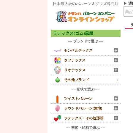
通
日本最大級のバルーン＆グッズ専門店
ラテックス(ゴム)風船
== ブランドで選ぶ ==
センペルテックス
タフテックス
リオテックス
その他ブランド
2
== 形状で選ぶ ==
ツイストバルーン
ラウンドバルーン(無地)
ラテックス・その他形状
== 季節・絵柄で選ぶ ==