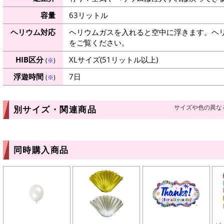
容量
63リットル
ヘリウム対応
ヘリウムガスを入れると空中に浮きます。ヘ
をご覧ください。
HIB区分
XLサイズ(51リットル以上)
(
※
)
浮遊時間
7日
(
※
)
サイズや色の異な
別サイズ・関連商品
同時購入商品