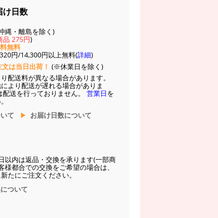
届け日数
(※沖縄・離島を除く)
品 275円
)
送料無料
20円/14,300円以上無料(
詳細
)
注文は当日出荷！
(※休業日を除く)
より配送料が異なる場合があります。
他により配送が遅れる場合がありま
は配送を行っておりません。
営業日
を
い。
ついて
お届け日数について
日以内は返品・交換を承ります(一部商
お客様都合での交換をご希望の場合は、
に新たにご注文ください。
換について