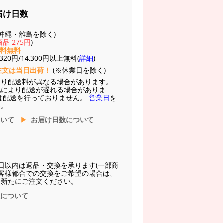
届け日数
(※沖縄・離島を除く)
品 275円
)
送料無料
20円/14,300円以上無料(
詳細
)
注文は当日出荷！
(※休業日を除く)
より配送料が異なる場合があります。
他により配送が遅れる場合がありま
は配送を行っておりません。
営業日
を
い。
ついて
お届け日数について
日以内は返品・交換を承ります(一部商
お客様都合での交換をご希望の場合は、
に新たにご注文ください。
換について