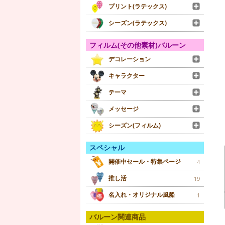
プリント(ラテックス)
シーズン(ラテックス)
フィルム(その他素材)バルーン
デコレーション
キャラクター
テーマ
メッセージ
シーズン(フィルム)
スペシャル
開催中セール・特集ページ
4
推し活
19
名入れ・オリジナル風船
1
バルーン関連商品