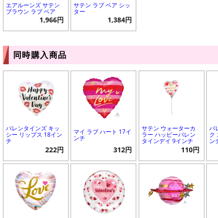
エアルーンズ サテン
サテン ラブ ベア シッ
ブラウン ラブ ベア
ター
1,966円
1,384円
同時購入商品
バレンタインズ キッ
サテン ウォーターカ
バ
マイ ラブ ハート 17イ
シー リップス 18イン
ラー ハッピーバレン
ク
ンチ
チ
タインデイ 9インチ
ン
222円
312円
110円