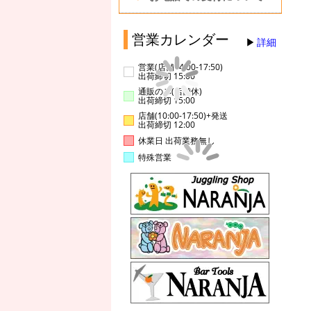
営業カレンダー
詳細
営業(店舗14:00-17:50)
出荷締切 15:00
通販のみ(店舗休)
出荷締切 15:00
店舗(10:00-17:50)+発送
出荷締切 12:00
休業日 出荷業務無し
特殊営業