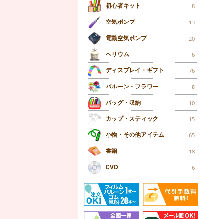
初心者キット
8
空気ポンプ
13
電動空気ポンプ
20
ヘリウム
6
ディスプレイ・ギフト
76
バルーン・フラワー
8
バッグ・収納
10
カップ・スティック
15
小物・その他アイテム
65
書籍
18
DVD
6