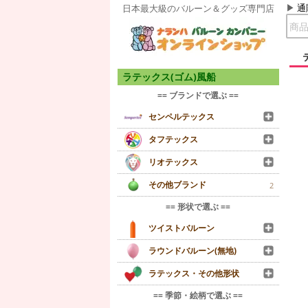
通
日本最大級のバルーン＆グッズ専門店
ラテックス(ゴム)風船
== ブランドで選ぶ ==
センペルテックス
タフテックス
リオテックス
その他ブランド
2
== 形状で選ぶ ==
ツイストバルーン
ラウンドバルーン(無地)
ラテックス・その他形状
== 季節・絵柄で選ぶ ==