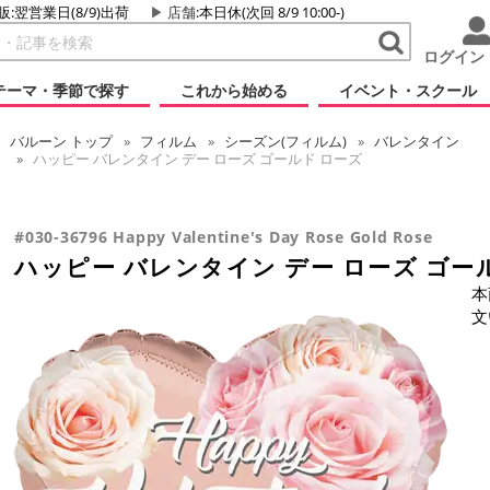
販:翌営業日(8/9)出荷
店舗
:本日休(次回 8/9 10:00-)
ログイン
テーマ・季節で探す
これから始める
イベント・スクール
バルーン
トップ
フィルム
シーズン(フィルム)
バレンタイン
ハッピー バレンタイン デー ローズ ゴールド ローズ
#030-36796 Happy Valentine's Day Rose Gold Rose
ハッピー バレンタイン デー ローズ ゴー
本
文