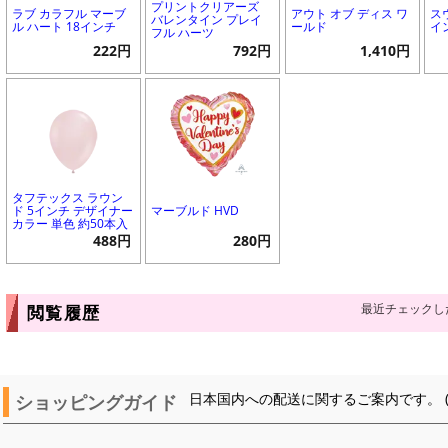
プリントクリアーズ
ラブ カラフル マーブ
アウト オブ ディス ワ
ス
バレンタイン プレイ
ル ハート 18インチ
ールド
イ
フル ハーツ
222円
792円
1,410円
タフテックス ラウン
ド 5インチ デザイナー
マーブルド HVD
カラー 単色 約50本入
488円
280円
最近チェックし
閲覧履歴
ショッピングガイド
日本国内への配送に関するご案内です。 