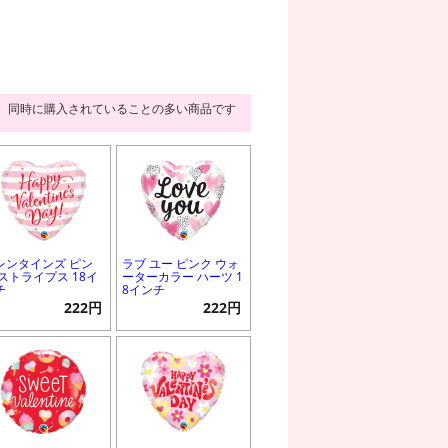
同時に購入されていることの多い商品です
レンタインズ ピン
ラブ ユー ピンク ウォ
 ストライプス 18イ
ーターカラー ハーツ 1
チ
8インチ
222円
222円