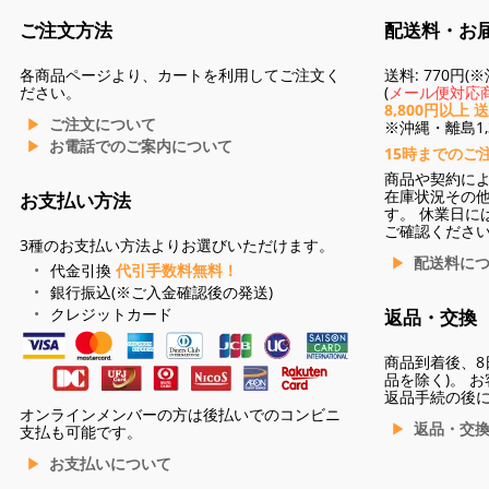
ご注文方法
配送料・お
各商品ページより、カートを利用してご注文く
送料: 770円
ださい。
(
メール便対応商
8,800円以上 
ご注文について
※沖縄・離島1,3
お電話でのご案内について
15時までのご
商品や契約に
在庫状況その
お支払い方法
す。 休業日に
ご確認くださ
3種のお支払い方法よりお選びいただけます。
配送料に
代金引換
代引手数料無料！
銀行振込(※ご入金確認後の発送)
クレジットカード
返品・交換
商品到着後、8
品を除く)。 
返品手続の後
オンラインメンバーの方は後払いでのコンビニ
返品・交
支払も可能です。
お支払いについて