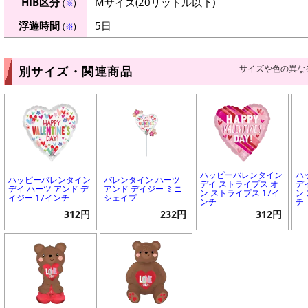
HIB区分
Mサイズ(20リットル以下)
(
※
)
浮遊時間
5日
(
※
)
サイズや色の異な
別サイズ・関連商品
ハッピーバレンタイン
ハ
ハッピーバレンタイン
バレンタイン ハーツ
デイ ストライプス オ
デ
デイ ハーツ アンド デ
アンド デイジー ミニ
ン ストライプス 17イ
ン
イジー 17インチ
シェイプ
ンチ
チ
312円
232円
312円