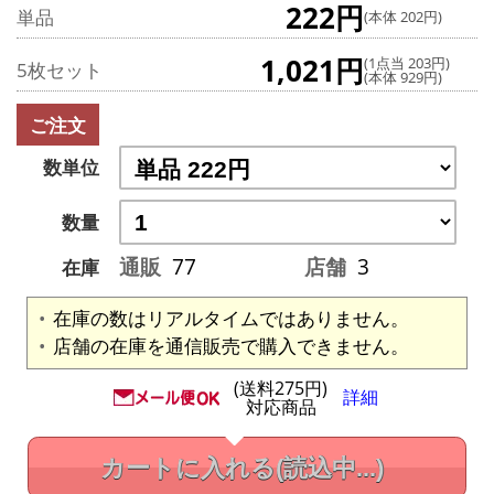
222円
単品
(本体 202円)
1,021円
(1点当 203円)
5枚セット
(本体 929円)
ご注文
数単位
数量
通販
77
店舗
3
在庫
在庫の数はリアルタイムではありません。
店舗の在庫を通信販売で購入できません。
(送料275円)
詳細
対応商品
カートに入れる
(読込中...)