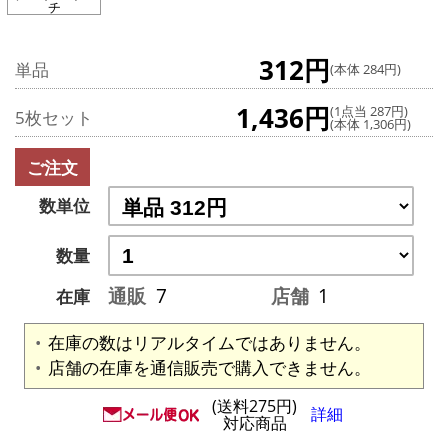
チ
312円
単品
(本体 284円)
1,436円
(1点当 287円)
5枚セット
(本体 1,306円)
ご注文
数単位
数量
通販
7
店舗
1
在庫
在庫の数はリアルタイムではありません。
店舗の在庫を通信販売で購入できません。
(送料275円)
詳細
対応商品