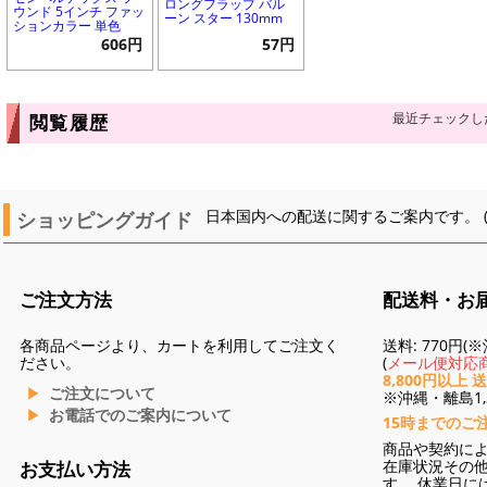
ロングフラップ バル
ウンド 5インチ ファッ
ーン スター 130mm
ションカラー 単色
606円
57円
最近チェックし
閲覧履歴
ショッピングガイド
日本国内への配送に関するご案内です。 
ご注文方法
配送料・お
各商品ページより、カートを利用してご注文く
送料: 770円
ださい。
(
メール便対応商
8,800円以上 
ご注文について
※沖縄・離島1,3
お電話でのご案内について
15時までのご
商品や契約に
在庫状況その
お支払い方法
す。 休業日に