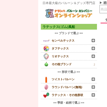
通
日本最大級のバルーン＆グッズ専門店
ラテックス(ゴム)風船
== ブランドで選ぶ ==
センペルテックス
タフテックス
リオテックス
その他ブランド
2
== 形状で選ぶ ==
ツイストバルーン
ラウンドバルーン(無地)
ラテックス・その他形状
== 季節・絵柄で選ぶ ==