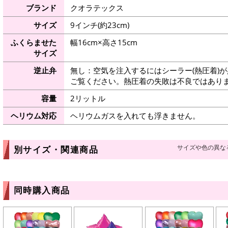
ブランド
クオラテックス
サイズ
9インチ(約23cm)
ふくらませた
幅16cm×高さ15cm
サイズ
逆止弁
無し：空気を注入するにはシーラー(熱圧着)
ご覧ください。熱圧着の失敗は不良ではありま
容量
2リットル
ヘリウム対応
ヘリウムガスを入れても浮きません。
サイズや色の異な
別サイズ・関連商品
同時購入商品