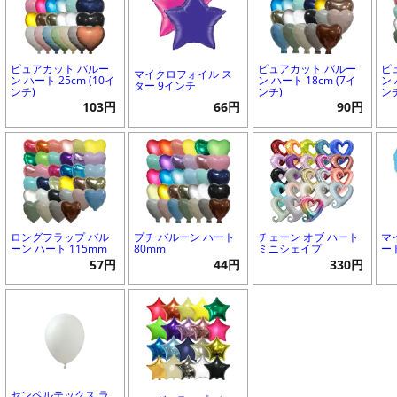
ピュアカット バルー
ピュアカット バルー
ピ
マイクロフォイル ス
ン ハート 25cm (10イ
ン ハート 18cm (7イ
ン 
ター 9インチ
ンチ)
ンチ)
ン
103円
66円
90円
ロングフラップ バル
プチ バルーン ハート
チェーン オブ ハート
マ
ーン ハート 115mm
80mm
ミニシェイプ
ー
57円
44円
330円
センペルテックス ラ