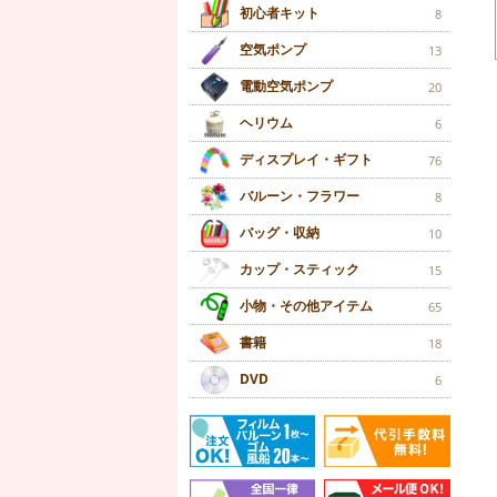
初心者キット
8
空気ポンプ
13
電動空気ポンプ
20
ヘリウム
6
ディスプレイ・ギフト
76
バルーン・フラワー
8
バッグ・収納
10
カップ・スティック
15
小物・その他アイテム
65
書籍
18
DVD
6