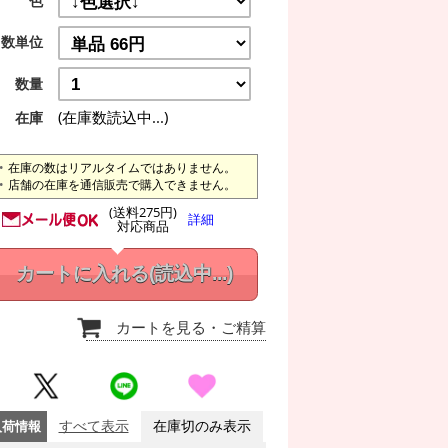
色
数単位
数量
(在庫数読込中...)
在庫
在庫の数はリアルタイムではありません。
店舗の在庫を通信販売で購入できません。
(送料275円)
詳細
対応商品
カートに入れる
(読込中...)
カートを見る
・ご精算
入荷情報
すべて表示
在庫切のみ表示