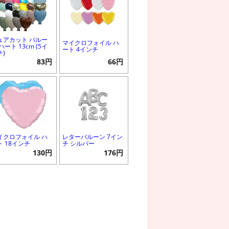
ュアカット バルー
マイクロフォイル ハ
ハート 13cm (5イ
ート 4インチ
チ)
83円
66円
イクロフォイル ハ
レターバルーン 7イン
ト 18インチ
チ シルバー
130円
176円