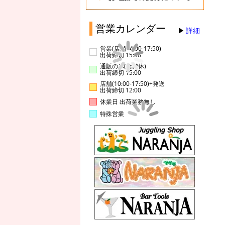
営業カレンダー
詳細
営業(店舗14:00-17:50)
出荷締切 15:00
通販のみ(店舗休)
出荷締切 15:00
店舗(10:00-17:50)+発送
出荷締切 12:00
休業日 出荷業務無し
特殊営業