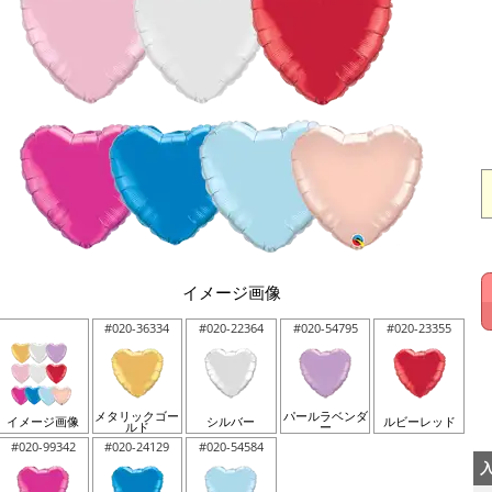
イメージ画像
#020-36334
#020-22364
#020-54795
#020-23355
メタリックゴー
パールラベンダ
イメージ画像
シルバー
ルビーレッド
ルド
ー
#020-99342
#020-24129
#020-54584