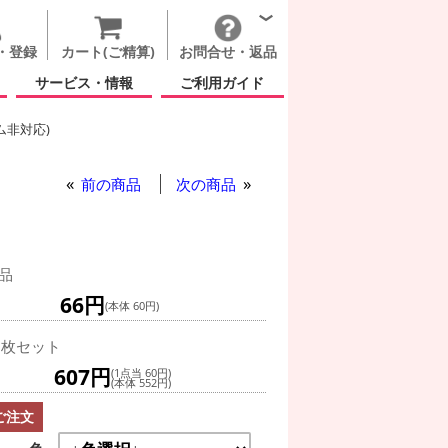
・登録
カート(ご精算)
お問合せ・返品
サービス・情報
ご利用ガイド
ム非対応)
前の商品
次の商品
品
66円
(本体 60円)
0枚セット
607円
(1点当 60円)
(本体 552円)
ご注文