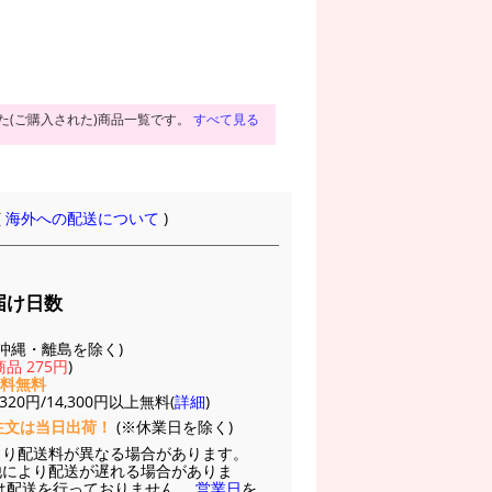
た(ご購入された)商品一覧です。
すべて見る
(
海外への配送について
)
届け日数
(※沖縄・離島を除く)
品 275円
)
送料無料
20円/14,300円以上無料(
詳細
)
注文は当日出荷！
(※休業日を除く)
より配送料が異なる場合があります。
他により配送が遅れる場合がありま
は配送を行っておりません。
営業日
を