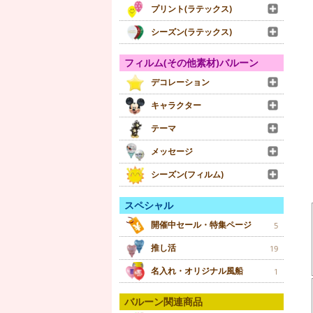
プリント(ラテックス)
シーズン(ラテックス)
フィルム(その他素材)バルーン
デコレーション
キャラクター
テーマ
メッセージ
シーズン(フィルム)
スペシャル
開催中セール・特集ページ
5
推し活
19
名入れ・オリジナル風船
1
バルーン関連商品