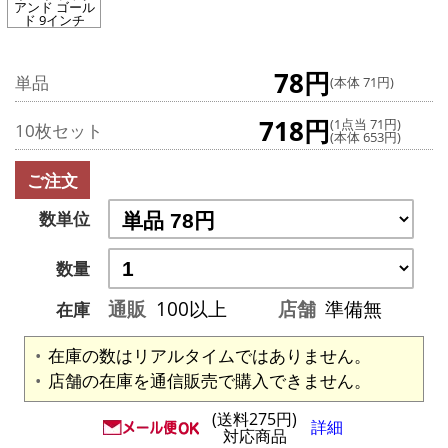
アンド ゴール
ド 9インチ
78円
単品
(本体 71円)
718円
(1点当 71円)
10枚セット
(本体 653円)
ご注文
数単位
数量
通販
100以上
店舗
準備無
在庫
在庫の数はリアルタイムではありません。
店舗の在庫を通信販売で購入できません。
(送料275円)
詳細
対応商品