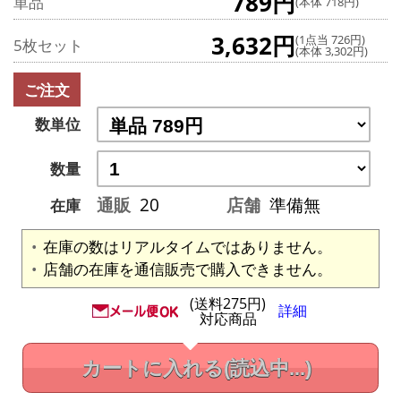
789円
単品
(本体 718円)
3,632円
(1点当 726円)
5枚セット
(本体 3,302円)
ご注文
数単位
数量
通販
20
店舗
準備無
在庫
在庫の数はリアルタイムではありません。
店舗の在庫を通信販売で購入できません。
(送料275円)
詳細
対応商品
カートに入れる
(読込中...)