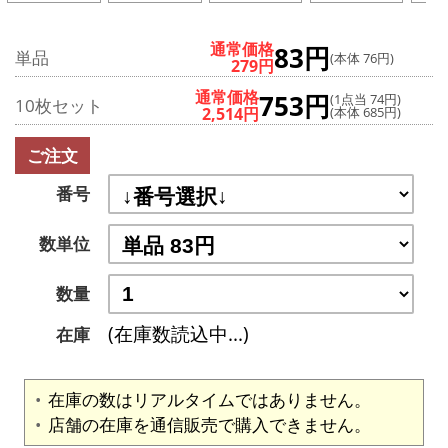
通常価格
83円
単品
(本体 76円)
279円
通常価格
753円
(1点当 74円)
10枚セット
2,514円
(本体 685円)
ご注文
番号
数単位
数量
(在庫数読込中...)
在庫
在庫の数はリアルタイムではありません。
店舗の在庫を通信販売で購入できません。