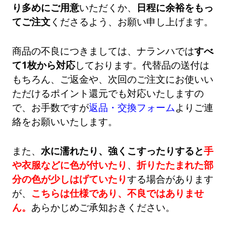
り多めにご用意
いただくか、
日程に余裕をもっ
てご注文
くださるよう、お願い申し上げます。
商品の不良につきましては、ナランハでは
すべ
て1枚から対応
しております。代替品の送付は
もちろん、ご返金や、次回のご注文にお使いい
ただけるポイント還元でも対応いたしますの
で、お手数ですが
返品・交換フォーム
よりご連
絡をお願いいたします。
また、
水に濡れたり、強くこすったりすると
手
や衣服などに色が付いたり
、
折りたたまれた部
分の色が少しはげていたり
する場合があります
が、
こちらは仕様であり、不良ではありませ
ん。
あらかじめご承知おきください。