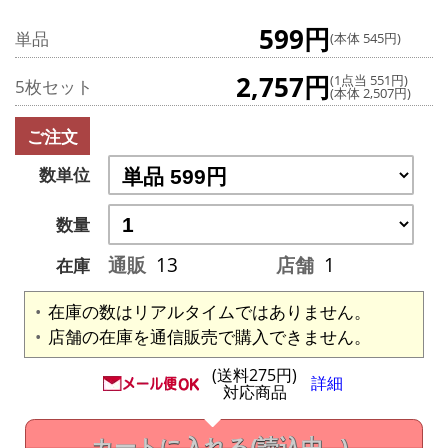
599円
単品
(本体 545円)
2,757円
(1点当 551円)
5枚セット
(本体 2,507円)
ご注文
数単位
数量
通販
13
店舗
1
在庫
在庫の数はリアルタイムではありません。
店舗の在庫を通信販売で購入できません。
(送料275円)
詳細
対応商品
カートに入れる
(読込中...)