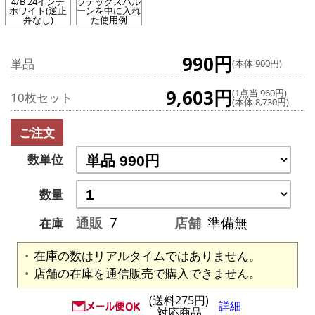
4/B 24インチ
ラテックスバル
ホワイト(逆止
ーンを中に入れ
弁なし)
た使用例
990円
単品
(本体 900円)
9,603円
(1点当 960円)
10枚セット
(本体 8,730円)
ご注文
数単位
数量
通販
7
店舗
準備無
在庫
在庫の数はリアルタイムではありません。
店舗の在庫を通信販売で購入できません。
(送料275円)
詳細
対応商品