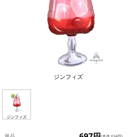
ジンフィズ
ジンフィズ
697円
単品
(本体 634円)