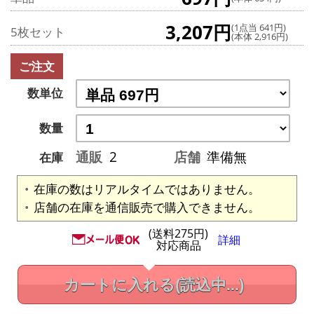
3,207円
(1点当 641円)
5枚セット
(本体 2,916円)
ご注文
数単位
数量
通販
2
店舗
準備無
在庫
在庫の数はリアルタイムではありません。
店舗の在庫を通信販売で購入できません。
(送料275円)
詳細
対応商品
カートに入れる
(読込中...)