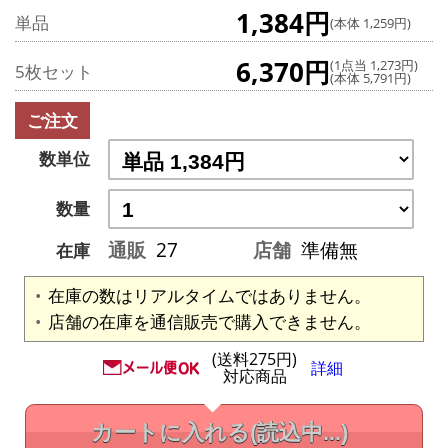
1,384円
単品
(本体 1,259円)
6,370円
(1点当 1,273円)
5枚セット
(本体 5,791円)
ご注文
数単位
数量
通販
27
店舗
準備無
在庫
在庫の数はリアルタイムではありません。
店舗の在庫を通信販売で購入できません。
(送料275円)
詳細
対応商品
カートに入れる
(読込中...)