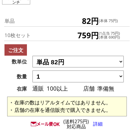
ンチ
82円
単品
(本体 75円)
759円
(1点当 75円)
10枚セット
(本体 690円)
ご注文
数単位
数量
通販
100以上
店舗
準備無
在庫
在庫の数はリアルタイムではありません。
店舗の在庫を通信販売で購入できません。
(送料275円)
詳細
対応商品