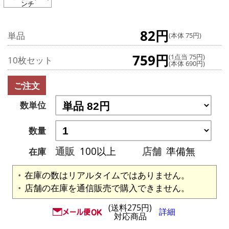
ンチ
82円
単品
(本体 75円)
759円
(1点当 75円)
10枚セット
(本体 690円)
ご注文
数単位
数量
通販
100以上
店舗
準備無
在庫
在庫の数はリアルタイムではありません。
店舗の在庫を通信販売で購入できません。
(送料275円)
詳細
対応商品