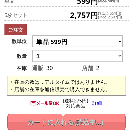
599円
単品
(本体 545円)
2,757円
(1点当 551円)
5枚セット
(本体 2,507円)
ご注文
数単位
数量
通販
30
店舗
2
在庫
在庫の数はリアルタイムではありません。
店舗の在庫を通信販売で購入できません。
(送料275円)
詳細
対応商品
カートに入れる
(読込中...)