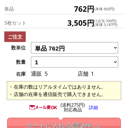
762円
単品
(本体 693円)
3,505円
(1点当 700円)
5枚セット
(本体 3,187円)
ご注文
数単位
数量
通販
5
店舗
1
在庫
在庫の数はリアルタイムではありません。
店舗の在庫を通信販売で購入できません。
(送料275円)
詳細
対応商品
カートに入れる
(読込中...)