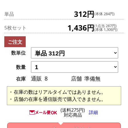
312円
単品
(本体 284円)
1,436円
(1点当 287円)
5枚セット
(本体 1,306円)
ご注文
数単位
数量
通販
8
店舗
準備無
在庫
在庫の数はリアルタイムではありません。
店舗の在庫を通信販売で購入できません。
(送料275円)
詳細
対応商品