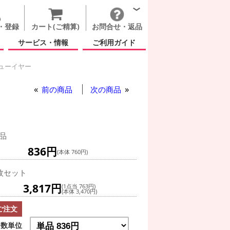
・登録
カート(ご精算)
お問合せ・返品
サービス・情報
ご利用ガイド
ューイヤー
 ジオメトリック ニューイヤー
前の商品
次の商品
品
836円
(本体 760円)
枚セット
3,817円
(1点当 763円)
(本体 3,470円)
ご注文
数単位