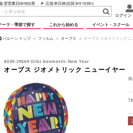
販:翌営業日(8/9)出荷
店舗
:本日休(次回 8/9 10:00-)
ログイン
テーマ・季節で探す
これから始める
イベント・スクール
バルーン
トップ
フィルム
オーブス
オーブス ジオメトリック ニ
バルーン
トップ
フィルム
シーズン(フィルム)
新年
オーブス
#030-29569 Orbz Geometric New Year
オーブス ジオメトリック ニューイヤー
単
5