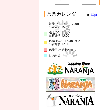
営業カレンダー
詳細
営業(店舗14:00-17:50)
出荷締切 15:00
通販のみ(店舗休)
出荷締切 15:00
店舗(10:00-17:50)+発送
出荷締切 12:00
休業日 出荷業務無し
特殊営業