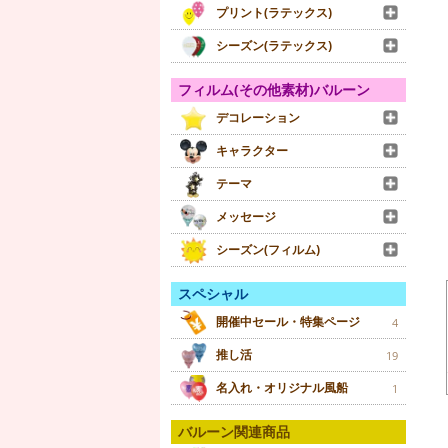
プリント(ラテックス)
シーズン(ラテックス)
フィルム(その他素材)バルーン
デコレーション
キャラクター
テーマ
メッセージ
シーズン(フィルム)
スペシャル
開催中セール・特集ページ
4
推し活
19
名入れ・オリジナル風船
1
バルーン関連商品