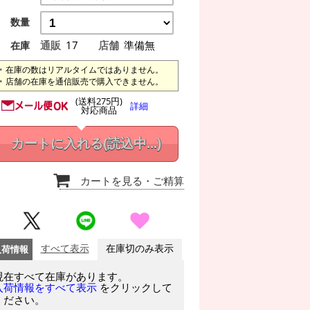
数量
通販
17
店舗
準備無
在庫
在庫の数はリアルタイムではありません。
店舗の在庫を通信販売で購入できません。
(送料275円)
詳細
対応商品
カートに入れる
(読込中...)
カートを見る
・ご精算
入荷情報
すべて表示
在庫切のみ表示
現在すべて在庫があります。
をクリックして
入荷情報をすべて表示
ください。