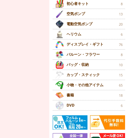
初心者キット
8
空気ポンプ
13
電動空気ポンプ
20
ヘリウム
6
ディスプレイ・ギフト
76
バルーン・フラワー
8
バッグ・収納
10
カップ・スティック
15
小物・その他アイテム
65
書籍
18
DVD
6