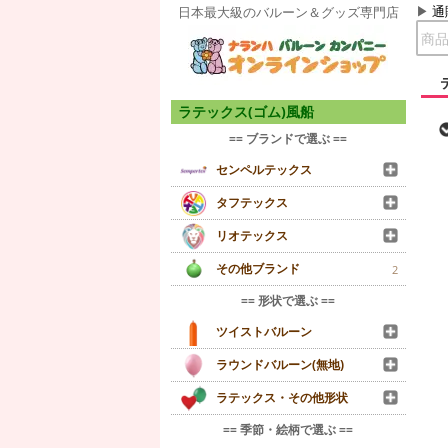
通
日本最大級のバルーン＆グッズ専門店
ラテックス(ゴム)風船
== ブランドで選ぶ ==
センペルテックス
タフテックス
リオテックス
その他ブランド
2
== 形状で選ぶ ==
ツイストバルーン
ラウンドバルーン(無地)
ラテックス・その他形状
== 季節・絵柄で選ぶ ==