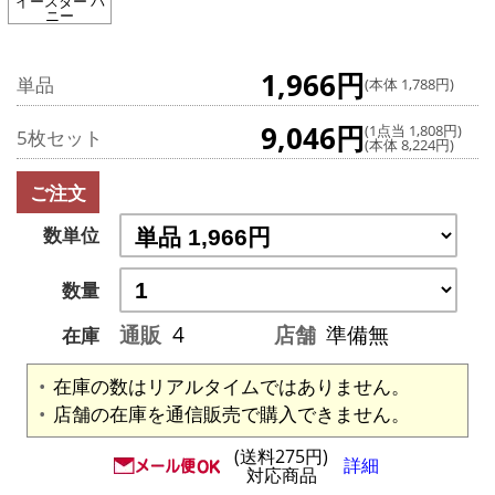
イースター バ
ニー
1,966円
単品
(本体 1,788円)
9,046円
(1点当 1,808円)
5枚セット
(本体 8,224円)
ご注文
数単位
数量
通販
4
店舗
準備無
在庫
在庫の数はリアルタイムではありません。
店舗の在庫を通信販売で購入できません。
(送料275円)
詳細
対応商品