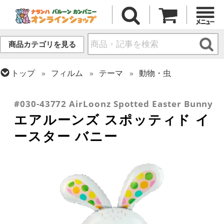
商品カテゴリを見る
トップ
フィルム
テーマ
動物・虫
トップ
フィルム
シーズン(フィルム)
トップ
フィルム
デコレーション
スプリング(春)・イースター
エアー・スタンディング(空気自立型) バルーン
#030-43772 AirLoonz Spotted Easter Bunny
エアルーンズ スポッティド イ
ースター バニー