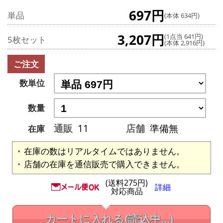
697円
単品
(本体 634円)
3,207円
(1点当 641円)
5枚セット
(本体 2,916円)
ご注文
数単位
数量
通販
11
店舗
準備無
在庫
在庫の数はリアルタイムではありません。
店舗の在庫を通信販売で購入できません。
(送料275円)
詳細
対応商品
カートに入れる
(読込中...)