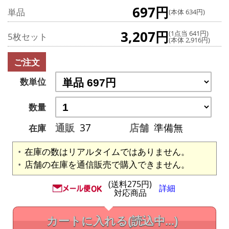
697円
単品
(本体 634円)
3,207円
(1点当 641円)
5枚セット
(本体 2,916円)
ご注文
数単位
数量
通販
37
店舗
準備無
在庫
在庫の数はリアルタイムではありません。
店舗の在庫を通信販売で購入できません。
(送料275円)
詳細
対応商品
カートに入れる
(読込中...)