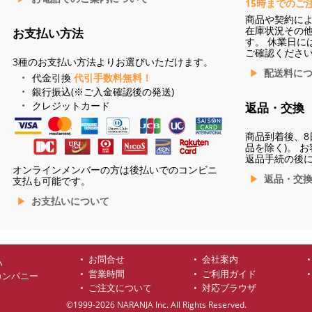
15時までのご
商品や契約に
在庫状況その
お支払い方法
す。 休業日に
ご確認くださ
3種のお支払い方法よりお選びいただけます。
配送料に
代金引換
代引手数料無料！
銀行振込(※ご入金確認後の発送)
クレジットカード
返品・交換
商品到着後、8
品を除く)。 
返品手続の後
オンラインメンバーの方は後払いでのコンビニ
返品・交
支払も可能です。
お支払いについて
お問合せ
会社案内
ハ
営業時間
ご利用ガイド
カンパニー
ご注文について
対応ブラウザ
©1999-2026 NARANJA Inc. All Rights Reserved.