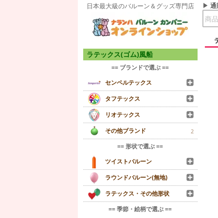
通
日本最大級のバルーン＆グッズ専門店
ラテックス(ゴム)風船
== ブランドで選ぶ ==
センペルテックス
タフテックス
リオテックス
その他ブランド
2
== 形状で選ぶ ==
ツイストバルーン
ラウンドバルーン(無地)
ラテックス・その他形状
== 季節・絵柄で選ぶ ==