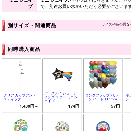
プ
で、別途お買い求めいただく必要がございま
サイズや色の異な
別サイズ・関連商品
同時購入商品
バースデイ シューテ
クリア カップアンド
ロングフラップ バル
ボ
ィング スター ミニシ
スティック
ーン ハート 115mm
ン
ェイプ
1,430円～
174円
57円