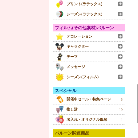
プリント(ラテックス)
シーズン(ラテックス)
フィルム(その他素材)バルーン
デコレーション
キャラクター
テーマ
メッセージ
シーズン(フィルム)
スペシャル
開催中セール・特集ページ
5
推し活
19
名入れ・オリジナル風船
1
バルーン関連商品