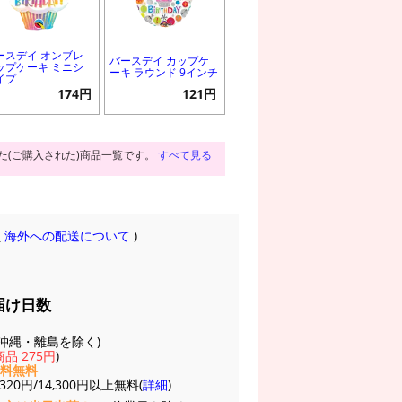
ースデイ オンブレ
バースデイ カップケ
ップケーキ ミニシ
ーキ ラウンド 9インチ
イプ
174円
121円
た(ご購入された)商品一覧です。
すべて見る
(
海外への配送について
)
届け日数
(※沖縄・離島を除く)
品 275円
)
送料無料
20円/14,300円以上無料(
詳細
)