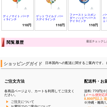
ファースト レスポン
バ
ディノマイト パーテ
ゲット ワイルド バー
ダー ハッピーバース
カ
ィ 9インチ
スデイ 9インチ
デイ 9インチ
ェ
110円
110円
110円
最近チェックし
閲覧履歴
ショッピングガイド
日本国内への配送に関するご案内です。 
ご注文方法
配送料・お
各商品ページより、カートを利用してご注文く
送料: 770円
ださい。
(
メール便対応商
8,800円以上 
ご注文について
※沖縄・離島1,3
お電話でのご案内について