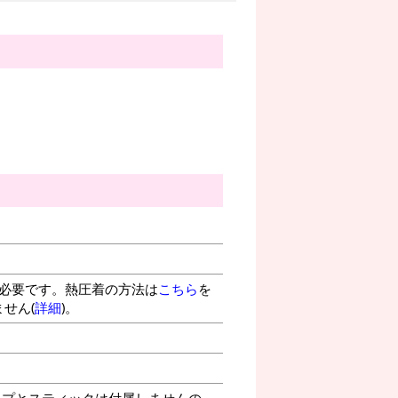
が必要です。熱圧着の方法は
こちら
を
せん(
詳細
)。
プとスティックは付属しませんの