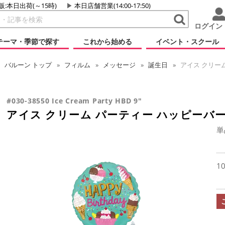
販:本日出荷(～15時)
本日店舗営業(14:00-17:50)
ログイン
テーマ・季節で探す
これから始める
イベント・スクール
バルーン
トップ
フィルム
メッセージ
誕生日
アイス クリーム
#030-38550 Ice Cream Party HBD 9"
アイス クリーム パーティー ハッピーバー
単
1