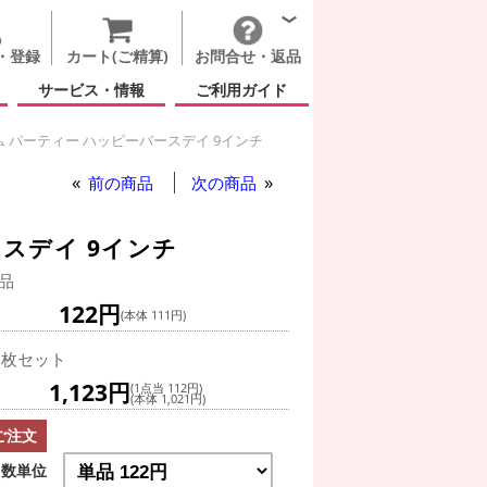
・登録
カート(ご精算)
お問合せ・返品
サービス・情報
ご利用ガイド
 パーティー ハッピーバースデイ 9インチ
前の商品
次の商品
スデイ 9インチ
品
122円
(本体 111円)
0枚セット
1,123円
(1点当 112円)
(本体 1,021円)
ご注文
数単位