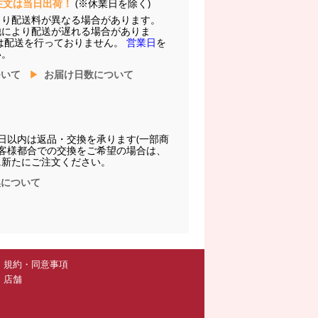
注文は当日出荷！
(※休業日を除く)
より配送料が異なる場合があります。
他により配送が遅れる場合がありま
は配送を行っておりません。
営業日
を
い。
ついて
お届け日数について
日以内は返品・交換を承ります(一部商
お客様都合での交換をご希望の場合は、
に新たにご注文ください。
換について
規約・同意事項
店舗