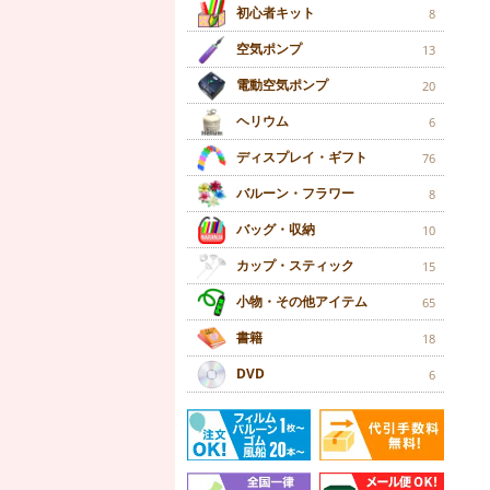
初心者キット
8
空気ポンプ
13
電動空気ポンプ
20
ヘリウム
6
ディスプレイ・ギフト
76
バルーン・フラワー
8
バッグ・収納
10
カップ・スティック
15
小物・その他アイテム
65
書籍
18
DVD
6