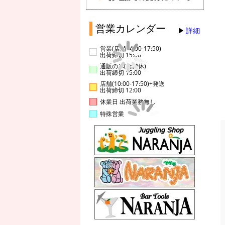
営業カレンダー
詳細
営業(店舗14:00-17:50)
出荷締切 15:00
通販のみ(店舗休)
出荷締切 15:00
店舗(10:00-17:50)+発送
出荷締切 12:00
休業日 出荷業務無し
特殊営業