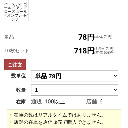
バースデイ ゴ
ールド アンド
ローズ ゴール
ド オンブレ 4イ
ンチ
78円
単品
(本体 71円)
718円
(1点当 71円)
10枚セット
(本体 653円)
ご注文
数単位
数量
通販
100以上
店舗
6
在庫
在庫の数はリアルタイムではありません。
店舗の在庫を通信販売で購入できません。